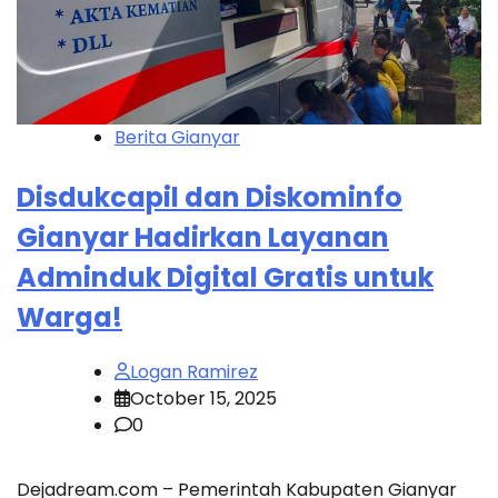
Berita Gianyar
Disdukcapil dan Diskominfo
Gianyar Hadirkan Layanan
Adminduk Digital Gratis untuk
Warga!
Logan Ramirez
October 15, 2025
0
Dejadream.com – Pemerintah Kabupaten Gianyar