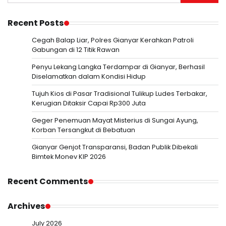
for:
Recent Posts
Cegah Balap Liar, Polres Gianyar Kerahkan Patroli
Gabungan di 12 Titik Rawan
Penyu Lekang Langka Terdampar di Gianyar, Berhasil
Diselamatkan dalam Kondisi Hidup
Tujuh Kios di Pasar Tradisional Tulikup Ludes Terbakar,
Kerugian Ditaksir Capai Rp300 Juta
Geger Penemuan Mayat Misterius di Sungai Ayung,
Korban Tersangkut di Bebatuan
Gianyar Genjot Transparansi, Badan Publik Dibekali
Bimtek Monev KIP 2026
Recent Comments
Archives
July 2026