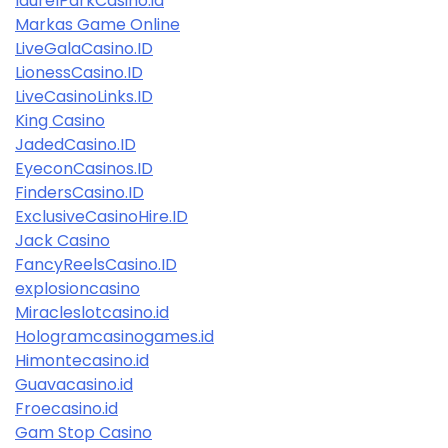
laurelParkCasino.id
Markas Game Online
LiveGalaCasino.ID
LionessCasino.ID
LiveCasinoLinks.ID
King Casino
JadedCasino.ID
EyeconCasinos.ID
FindersCasino.ID
ExclusiveCasinoHire.ID
Jack Casino
FancyReelsCasino.ID
explosioncasino
Miracleslotcasino.id
Hologramcasinogames.id
Himontecasino.id
Guavacasino.id
Froecasino.id
Gam Stop Casino