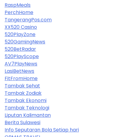
RaspMeals
PerchHome
TangerangPos.com
XX520 Casino
520PlayZone
520GamingNews
520BetRadar
520PlayScope
AV7PlayNews
LasiBetNews
FitFromHome
Tambak Sehat
Tambak Zodiak
Tambak Ekonomi
Tambak Teknologi
Liputan Kalimantan
Berita Sulawesi
Info Seputaran Bola Setiap hari