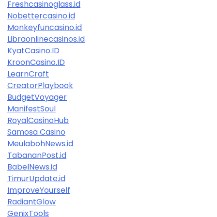
Freshcasinoglass.id
Nobettercasino.id
Monkeyfuncasino.id
Libraonlinecasinos.id
KyatCasino.ID
KroonCasino.ID
LearnCraft
CreatorPlaybook
BudgetVoyager
ManifestSoul
RoyalCasinoHub
Samosa Casino
MeulabohNews.id
TabananPost.id
BabelNews.id
TimurUpdate.id
ImproveYourself
RadiantGlow
GenixTools