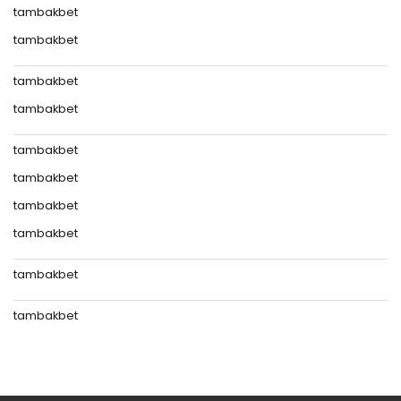
tambakbet
tambakbet
tambakbet
tambakbet
tambakbet
tambakbet
tambakbet
tambakbet
tambakbet
tambakbet