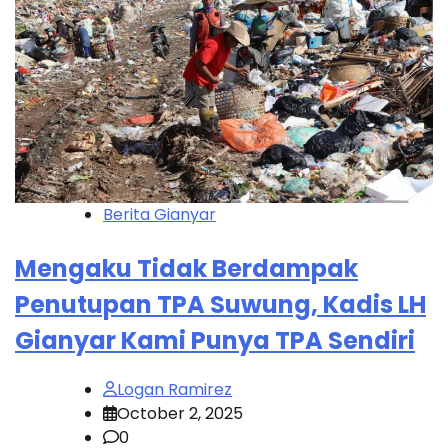
Berita Gianyar
Mengaku Tidak Berdampak
Penutupan TPA Suwung, Kadis LH
Gianyar Kami Punya TPA Sendiri
Logan Ramirez
October 2, 2025
0