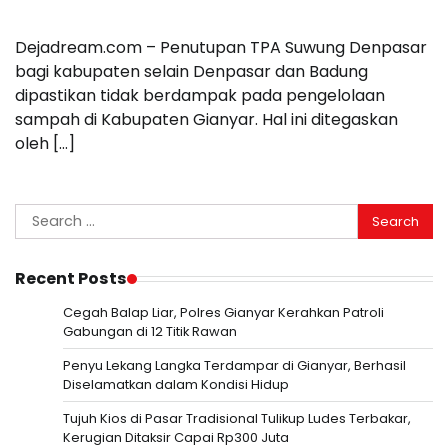
Dejadream.com – Penutupan TPA Suwung Denpasar
bagi kabupaten selain Denpasar dan Badung
dipastikan tidak berdampak pada pengelolaan
sampah di Kabupaten Gianyar. Hal ini ditegaskan
oleh […]
Search
for:
Recent Posts
Cegah Balap Liar, Polres Gianyar Kerahkan Patroli
Gabungan di 12 Titik Rawan
Penyu Lekang Langka Terdampar di Gianyar, Berhasil
Diselamatkan dalam Kondisi Hidup
Tujuh Kios di Pasar Tradisional Tulikup Ludes Terbakar,
Kerugian Ditaksir Capai Rp300 Juta