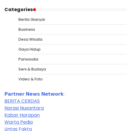
Categories
Berita Gianyar
Business
Desa Wisata
Gaya Hidup
Pariwisata
Seni & Budaya
Video & Foto
𝗣𝗮𝗿𝘁𝗻𝗲𝗿 𝗡𝗲𝘄𝘀 𝗡𝗲𝘁𝘄𝗼𝗿𝗸 :
BERITA CERDAS
Narasi Nusantara
Kabar Harapan
Warta Pedia
Lintas Fakta