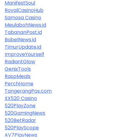
ManifestSoul
RoyalCasinoHub
Samosa Casino
MeulabohNews.id
TabananPost.id
BabelNews.id
TimurUpdate.id
ImproveYourself
RadiantGlow
GenixTools
RaspMeals
PerchHome
TangerangPos.com
XX520 Casino
520PlayZone
520GamingNews
520BetRadar
520PlayScope
AV7PlayNews