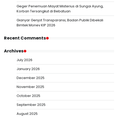
Geger Penemuan Mayat Misterius di Sungai Ayung,
Korban Tersangkut di Bebatuan
Gianyar Genjot Transparansi, Badan Publik Dibekali
Bimtek Monev KIP 2026
Recent Comments
Archives
July 2026
January 2026
December 2025
November 2025
October 2025
September 2025
August 2025