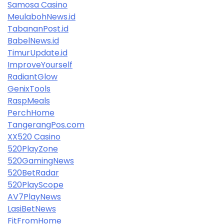
Samosa Casino
MeulabohNews.id
TabananPost.id
BabelNews.id
TimurUpdate.id
ImproveYourself
RadiantGlow
GenixTools
RaspMeals
PerchHome
TangerangPos.com
XX520 Casino
520PlayZone
520GamingNews
520BetRadar
520PlayScope
AV7PlayNews
LasiBetNews
FitFromHome