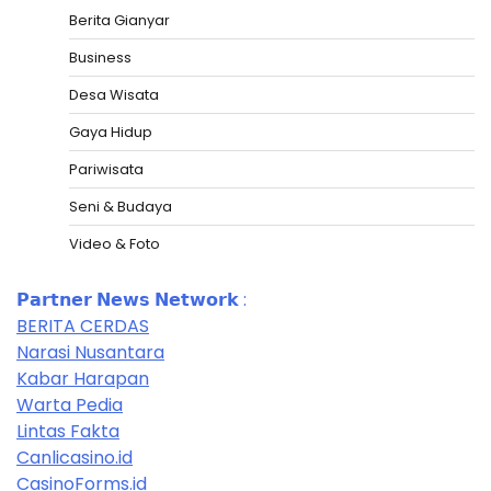
Berita Gianyar
Business
Desa Wisata
Gaya Hidup
Pariwisata
Seni & Budaya
Video & Foto
𝗣𝗮𝗿𝘁𝗻𝗲𝗿 𝗡𝗲𝘄𝘀 𝗡𝗲𝘁𝘄𝗼𝗿𝗸 :
BERITA CERDAS
Narasi Nusantara
Kabar Harapan
Warta Pedia
Lintas Fakta
Canlicasino.id
CasinoForms.id