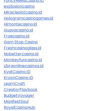
FancyReelsCasino.ID
explosioncasino
Miracleslotcasino.id
Hologramcasinogames.id
Himontecasino.id
Guavacasino.id
Froecasino.id
Gam Stop Casino
Freshcasinoglass.id
Nobettercasino.id
Monkeyfuncasino.id
Libraonlinecasinos.id
KyatCasino.ID
KroonCasino.ID
LearnCraft
CreatorPlaybook
BudgetVoyager
ManifestSoul
RoyalCasinoHub