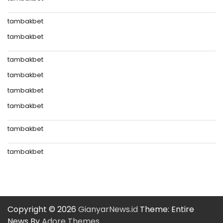
tambakbet
tambakbet
tambakbet
tambakbet
tambakbet
tambakbet
tambakbet
tambakbet
Copyright © 2026
GianyarNews.id
Theme: Entire
News By
Adore Themes
.