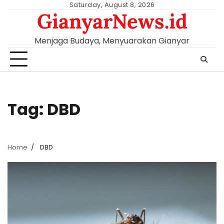
Skip
Saturday, August 8, 2026
GianyarNews.id
to
content
Menjaga Budaya, Menyuarakan Gianyar
Tag:
DBD
Home
DBD