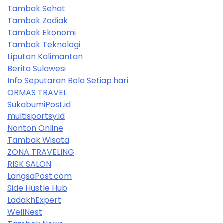
Tambak Sehat
Tambak Zodiak
Tambak Ekonomi
Tambak Teknologi
Liputan Kalimantan
Berita Sulawesi
Info Seputaran Bola Setiap hari
ORMAS TRAVEL
SukabumiPost.id
multisportsy.id
Nonton Online
Tambak Wisata
ZONA TRAVELING
RISK SALON
LangsaPost.com
Side Hustle Hub
LadakhExpert
WellNest