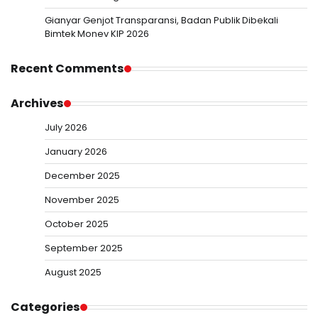
Gianyar Genjot Transparansi, Badan Publik Dibekali
Bimtek Monev KIP 2026
Recent Comments
Archives
July 2026
January 2026
December 2025
November 2025
October 2025
September 2025
August 2025
Categories