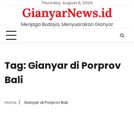
Skip
Thursday, August 6, 2026
GianyarNews.id
to
content
Menjaga Budaya, Menyuarakan Gianyar
Tag:
Gianyar di Porprov
Bali
Home
Gianyar di Porprov Bali