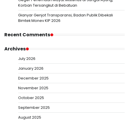
Korban Tersangkut di Bebatuan
Gianyar Genjot Transparansi, Badan Publik Dibekali
Bimtek Monev KIP 2026
Recent Comments
Archives
July 2026
January 2026
December 2025
November 2025
October 2025
September 2025
August 2025