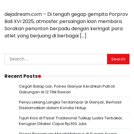
dejadream.com – Di tengah gegap gempita Porprov
Bali XVI 2025, atmosfer persaingan kian membara.
Sorakan penonton berpadu dengan keringat para
atlet yang berjuang di berbagai […]
Search
for:
Recent Posts
Cegah Balap Liar, Polres Gianyar Kerahkan Patroli
Gabungan di 12 Titik Rawan
Penyu Lekang Langka Terdampar di Gianyar, Berhasil
Diselamatkan dalam Kondisi Hidup
Tujuh Kios di Pasar Tradisional Tulikup Ludes Terbakar,
Kerugian Ditaksir Capai Rp300 Juta
Geger Penemuan Mayat Misterius di Sungai Ayung,