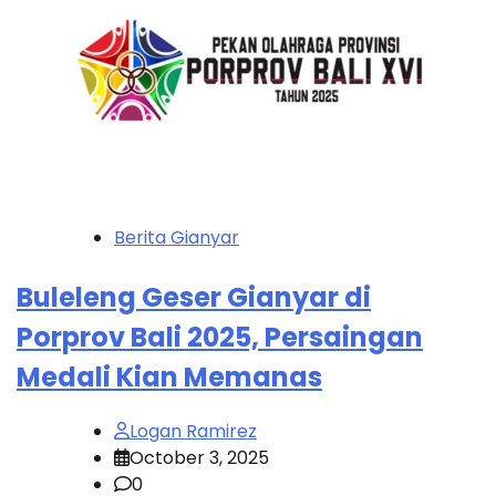
Berita Gianyar
Buleleng Geser Gianyar di
Porprov Bali 2025, Persaingan
Medali Kian Memanas
Logan Ramirez
October 3, 2025
0