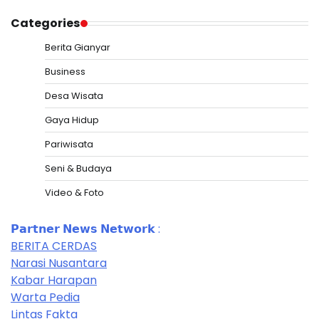
Categories
Berita Gianyar
Business
Desa Wisata
Gaya Hidup
Pariwisata
Seni & Budaya
Video & Foto
𝗣𝗮𝗿𝘁𝗻𝗲𝗿 𝗡𝗲𝘄𝘀 𝗡𝗲𝘁𝘄𝗼𝗿𝗸 :
BERITA CERDAS
Narasi Nusantara
Kabar Harapan
Warta Pedia
Lintas Fakta