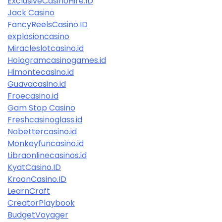
ExclusiveCasinoHire.ID
Jack Casino
FancyReelsCasino.ID
explosioncasino
Miracleslotcasino.id
Hologramcasinogames.id
Himontecasino.id
Guavacasino.id
Froecasino.id
Gam Stop Casino
Freshcasinoglass.id
Nobettercasino.id
Monkeyfuncasino.id
Libraonlinecasinos.id
KyatCasino.ID
KroonCasino.ID
LearnCraft
CreatorPlaybook
BudgetVoyager