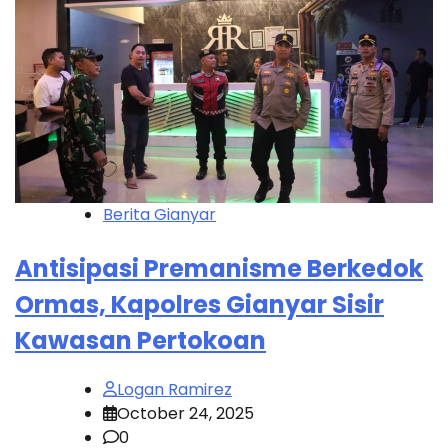
Berita Gianyar
Antisipasi Premanisme Berkedok
Ormas, Kapolres Gianyar Sisir
Kawasan Pertokoan
Logan Ramirez
October 24, 2025
0