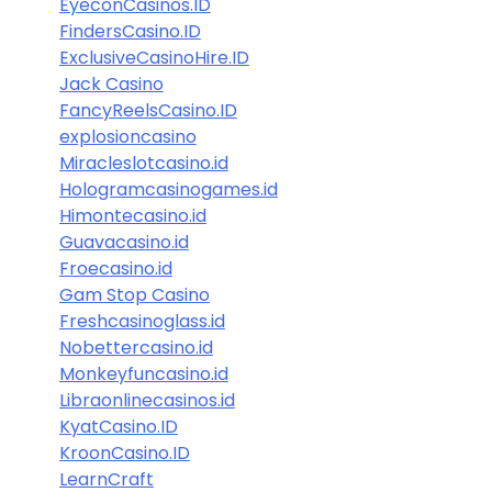
EyeconCasinos.ID
FindersCasino.ID
ExclusiveCasinoHire.ID
Jack Casino
FancyReelsCasino.ID
explosioncasino
Miracleslotcasino.id
Hologramcasinogames.id
Himontecasino.id
Guavacasino.id
Froecasino.id
Gam Stop Casino
Freshcasinoglass.id
Nobettercasino.id
Monkeyfuncasino.id
Libraonlinecasinos.id
KyatCasino.ID
KroonCasino.ID
LearnCraft