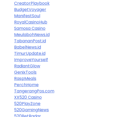
CreatorPlaybook
BudgetVoyager
ManifestSoul
RoyalCasinoHub
Samosa Casino
MeulabohNews.id
TabananPost.id
BabelNews.id
TimurUpdate.id
ImproveYourself
RadiantGlow
GenixTools
RaspMeals
PerchHome
TangerangPos.com
XX520 Casino
520PlayZone
520GamingNews
520BetRadar