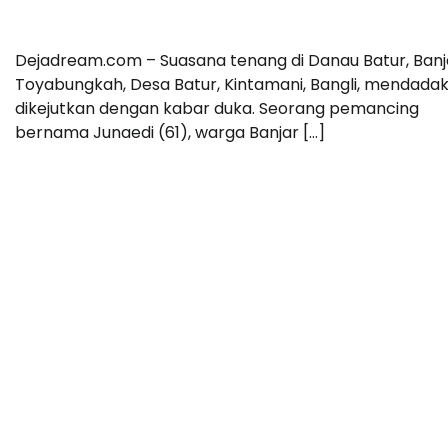
Dejadream.com – Suasana tenang di Danau Batur, Banj
Toyabungkah, Desa Batur, Kintamani, Bangli, mendada
dikejutkan dengan kabar duka. Seorang pemancing
bernama Junaedi (61), warga Banjar […]