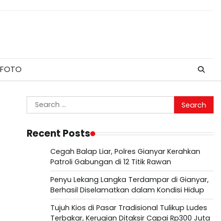
 FOTO
Search
for:
Recent Posts
Cegah Balap Liar, Polres Gianyar Kerahkan
Patroli Gabungan di 12 Titik Rawan
Penyu Lekang Langka Terdampar di Gianyar,
Berhasil Diselamatkan dalam Kondisi Hidup
Tujuh Kios di Pasar Tradisional Tulikup Ludes
Terbakar, Kerugian Ditaksir Capai Rp300 Juta