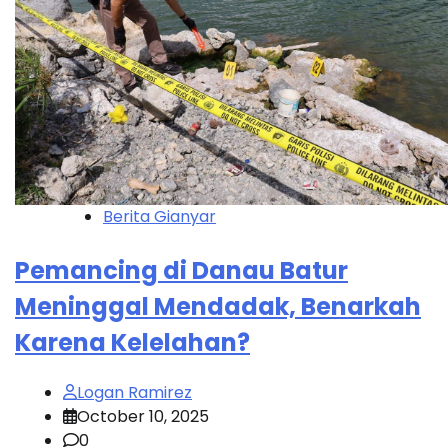
Berita Gianyar
Pemancing di Danau Batur
Meninggal Mendadak, Benarkah
Karena Kelelahan?
Logan Ramirez
October 10, 2025
0