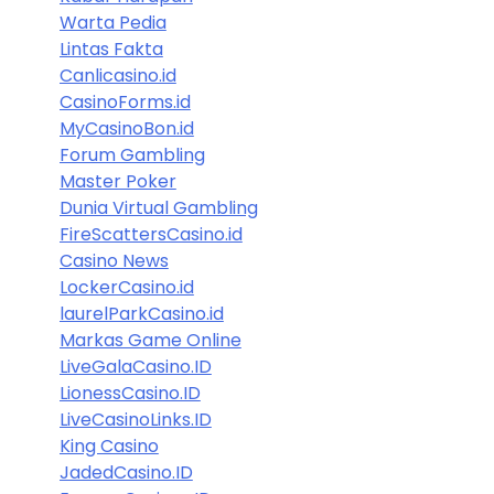
Warta Pedia
Lintas Fakta
Canlicasino.id
CasinoForms.id
MyCasinoBon.id
Forum Gambling
Master Poker
Dunia Virtual Gambling
FireScattersCasino.id
Casino News
LockerCasino.id
laurelParkCasino.id
Markas Game Online
LiveGalaCasino.ID
LionessCasino.ID
LiveCasinoLinks.ID
King Casino
JadedCasino.ID