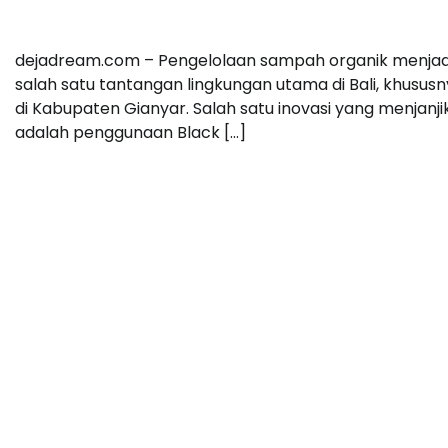
dejadream.com – Pengelolaan sampah organik menjad
salah satu tantangan lingkungan utama di Bali, khusus
di Kabupaten Gianyar. Salah satu inovasi yang menjanji
adalah penggunaan Black […]