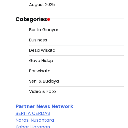
August 2025
Categories
Berita Gianyar
Business
Desa Wisata
Gaya Hidup
Pariwisata
Seni & Budaya
Video & Foto
𝗣𝗮𝗿𝘁𝗻𝗲𝗿 𝗡𝗲𝘄𝘀 𝗡𝗲𝘁𝘄𝗼𝗿𝗸 :
BERITA CERDAS
Narasi Nusantara
Kabar Harapan