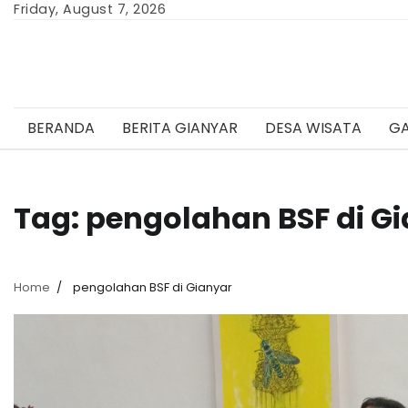
Skip
Friday, August 7, 2026
to
content
BERANDA
BERITA GIANYAR
DESA WISATA
GA
Tag:
pengolahan BSF di G
Home
pengolahan BSF di Gianyar