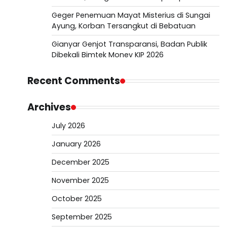
Geger Penemuan Mayat Misterius di Sungai
Ayung, Korban Tersangkut di Bebatuan
Gianyar Genjot Transparansi, Badan Publik
Dibekali Bimtek Monev KIP 2026
Recent Comments
Archives
July 2026
January 2026
December 2025
November 2025
October 2025
September 2025