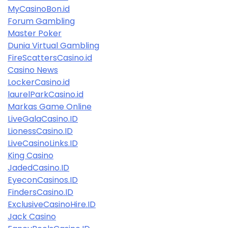
MyCasinoBon.id
Forum Gambling
Master Poker
Dunia Virtual Gambling
FireScattersCasino.id
Casino News
LockerCasino.id
laurelParkCasino.id
Markas Game Online
LiveGalaCasino.ID
LionessCasino.ID
LiveCasinoLinks.ID
King Casino
JadedCasino.ID
EyeconCasinos.ID
FindersCasino.ID
ExclusiveCasinoHire.ID
Jack Casino