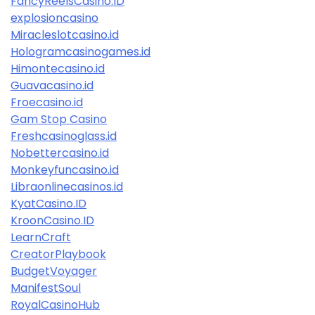
FancyReelsCasino.ID
explosioncasino
Miracleslotcasino.id
Hologramcasinogames.id
Himontecasino.id
Guavacasino.id
Froecasino.id
Gam Stop Casino
Freshcasinoglass.id
Nobettercasino.id
Monkeyfuncasino.id
Libraonlinecasinos.id
KyatCasino.ID
KroonCasino.ID
LearnCraft
CreatorPlaybook
BudgetVoyager
ManifestSoul
RoyalCasinoHub