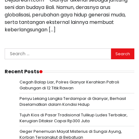
seni dan budaya Bali. Namun, derasnya arus
globalisasi, perubahan gaya hidup generasi muda,
serta tantangan eksternal lainnya membuat
keberlangsungan […]
Search
for:
Recent Posts
Cegah Balap Liar, Polres Gianyar Kerahkan Patroli
Gabungan di 12 Titik Rawan
Penyu Lekang Langka Terdampar di Gianyar, Berhasil
Diselamatkan dalam Kondisi Hidup
Tujuh Kios di Pasar Tradisional Tulikup Ludes Terbakar,
Kerugian Ditaksir Capai Rp300 Juta
Geger Penemuan Mayat Misterius di Sungai Ayung,
Korban Tersangkut di Bebatuan