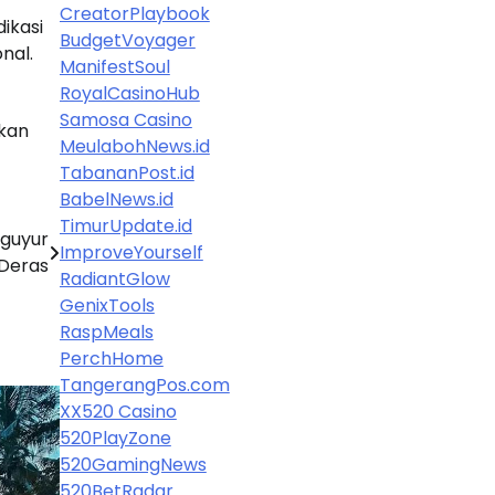
CreatorPlaybook
ikasi
BudgetVoyager
nal.
ManifestSoul
RoyalCasinoHub
Samosa Casino
Ikan
MeulabohNews.id
TabananPost.id
BabelNews.id
TimurUpdate.id
iguyur
ImproveYourself
 Deras
RadiantGlow
GenixTools
RaspMeals
PerchHome
TangerangPos.com
XX520 Casino
520PlayZone
520GamingNews
520BetRadar