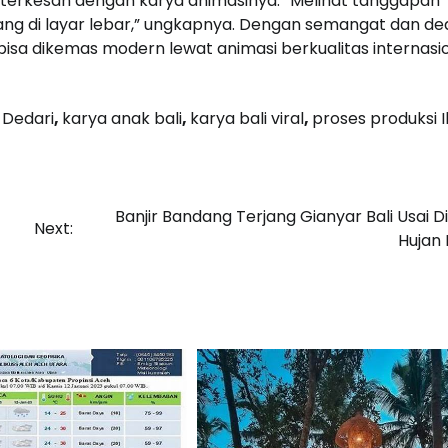
 terkesan dengan karya animasinya. “Melihat tanggapan
ang di layar lebar,” ungkapnya. Dengan semangat dan ded
bisa dikemas modern lewat animasi berkualitas internasio
 Dedari
,
karya anak bali
,
karya bali viral
,
proses produksi 
Banjir Bandang Terjang Gianyar Bali Usai D
Next:
Hujan