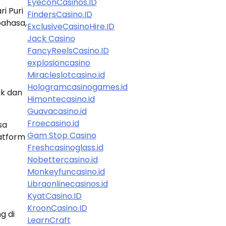
EyeconCasinos.ID
i Puri
FindersCasino.ID
bahasa,
ExclusiveCasinoHire.ID
Jack Casino
FancyReelsCasino.ID
explosioncasino
Miracleslotcasino.id
Hologramcasinogames.id
ik dan
Himontecasino.id
Guavacasino.id
Froecasino.id
sa
Gam Stop Casino
latform
Freshcasinoglass.id
Nobettercasino.id
Monkeyfuncasino.id
Libraonlinecasinos.id
KyatCasino.ID
KroonCasino.ID
g di
LearnCraft