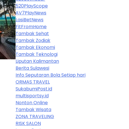
520PlayScope
AV7PlayNews
LasiBetNews
FitFromHome
Tambak Sehat
Tambak Zodiak
Tambak Ekonomi
Tambak Teknologi
Liputan Kalimantan
Berita Sulawesi
Info Seputaran Bola Setiap hari
ORMAS TRAVEL
SukabumiPost.id
multisportsy.id
Nonton Online
Tambak Wisata
ZONA TRAVELING
RISK SALON