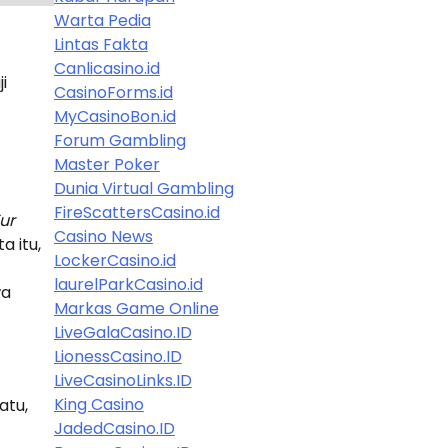
Warta Pedia
Lintas Fakta
Canlicasino.id
i
CasinoForms.id
MyCasinoBon.id
Forum Gambling
Master Poker
Dunia Virtual Gambling
FireScattersCasino.id
ur
Casino News
a itu,
LockerCasino.id
laurelParkCasino.id
wa
Markas Game Online
LiveGalaCasino.ID
LionessCasino.ID
LiveCasinoLinks.ID
King Casino
atu,
JadedCasino.ID