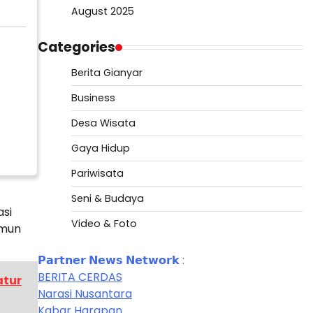
August 2025
Categories
Berita Gianyar
Business
Desa Wisata
Gaya Hidup
Pariwisata
Seni & Budaya
asi
Video & Foto
amun
𝗣𝗮𝗿𝘁𝗻𝗲𝗿 𝗡𝗲𝘄𝘀 𝗡𝗲𝘁𝘄𝗼𝗿𝗸 :
BERITA CERDAS
atur
Narasi Nusantara
Kabar Harapan