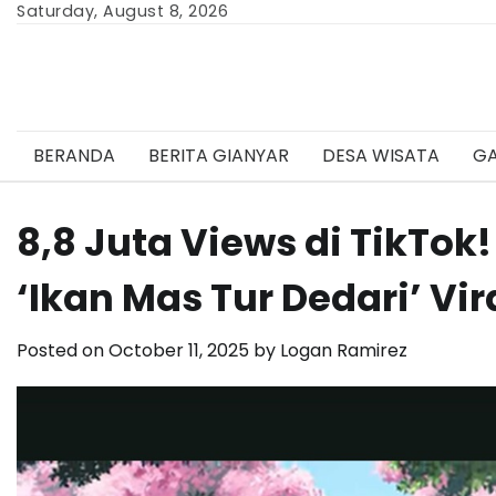
Skip
Saturday, August 8, 2026
to
content
BERANDA
BERITA GIANYAR
DESA WISATA
GA
8,8 Juta Views di TikTok
‘Ikan Mas Tur Dedari’ Vir
Posted on
October 11, 2025
by
Logan Ramirez