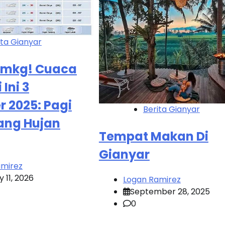
ita Gianyar
 Bmkg! Cuaca
Ini 3
 2025: Pagi
Berita Gianyar
iang Hujan
Tempat Makan Di
Gianyar
amirez
 11, 2026
Logan Ramirez
September 28, 2025
0