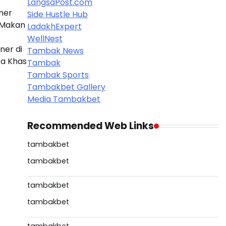
LangsaPost.com
ner
Side Hustle Hub
 Makan
LadakhExpert
WellNest
ner di
Tambak News
sa Khas
Tambak
Tambak Sports
Tambakbet Gallery
Media Tambakbet
Recommended Web Links
tambakbet
tambakbet
tambakbet
tambakbet