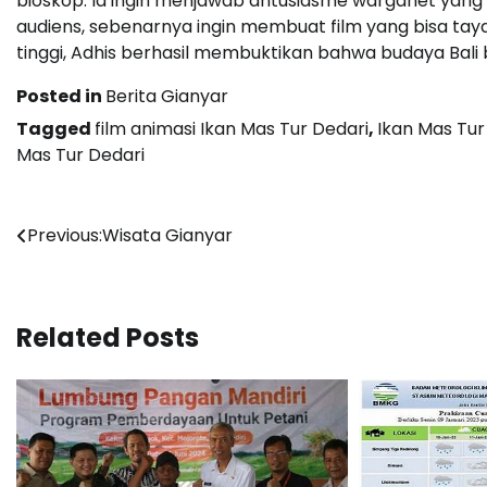
bioskop. Ia ingin menjawab antusiasme warganet yang
audiens, sebenarnya ingin membuat film yang bisa tay
tinggi, Adhis berhasil membuktikan bahwa budaya Bali 
Posted in
Berita Gianyar
Tagged
film animasi Ikan Mas Tur Dedari
,
Ikan Mas Tur
Mas Tur Dedari
Post
Previous:
Wisata Gianyar
navigation
Related Posts