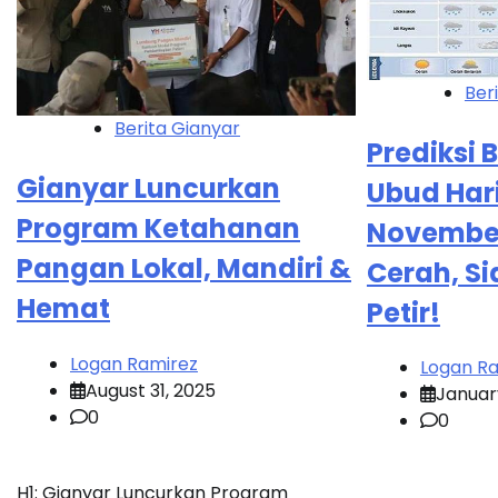
Ber
Berita Gianyar
Prediksi
Gianyar Luncurkan
Ubud Hari 
Program Ketahanan
November
Pangan Lokal, Mandiri &
Cerah, S
Hemat
Petir!
Logan Ramirez
Logan R
August 31, 2025
January
0
0
H1: Gianyar Luncurkan Program