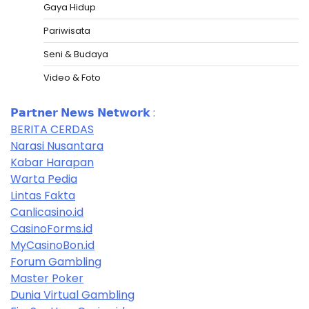
Gaya Hidup
Pariwisata
Seni & Budaya
Video & Foto
𝗣𝗮𝗿𝘁𝗻𝗲𝗿 𝗡𝗲𝘄𝘀 𝗡𝗲𝘁𝘄𝗼𝗿𝗸 :
BERITA CERDAS
Narasi Nusantara
Kabar Harapan
Warta Pedia
Lintas Fakta
Canlicasino.id
CasinoForms.id
MyCasinoBon.id
Forum Gambling
Master Poker
Dunia Virtual Gambling