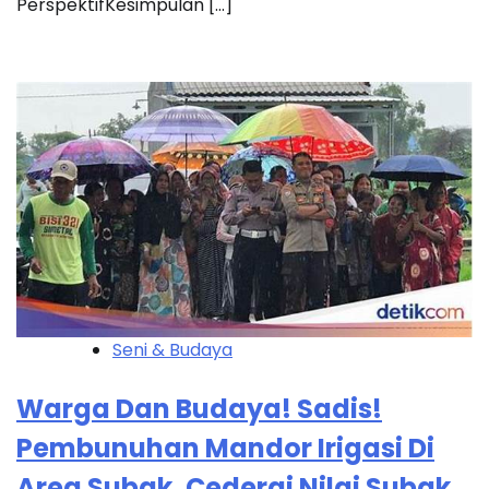
PerspektifKesimpulan […]
Seni & Budaya
Warga Dan Budaya! Sadis!
Pembunuhan Mandor Irigasi Di
Area Subak, Cederai Nilai Subak