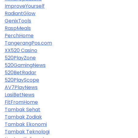
ImproveYourself
RadiantGlow
GenixTools
RaspMeals
PerchHome
TangerangPos.com
XX520 Casino
520PlayZone
520GamingNews
520BetRadar
520PlayScope
AV7PlayNews
LasiBetNews
FitFromHome
Tambak Sehat
Tambak Zodiak
Tambak Ekonomi
Tambak Teknologi