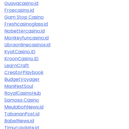
Guavacasino.id
Froecasino.id
Gam Stop Casino
Freshcasinoglass.id
Nobettercasino.id
Monkeyfuncasino.id
Libraonlinecasinos.id
KyatCasino.ID
KroonCasino.ID
LearnCraft
CreatorPlaybook
BudgetVoyager
ManifestSoul
RoyalCasinoHub
Samosa Casino
MeulabohNews.id
TabananPost.id
BabelNews.id
TimurUpdate.id