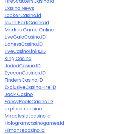
FireScattersCasino.id
Casino News
LockerCasino.id
laurelParkCasino.id
Markas Game Online
LiveGalaCasino.ID
LionessCasino.ID
LiveCasinoLinks.ID
King Casino
JadedCasino.ID
EyeconCasinos.ID
FindersCasino.ID
ExclusiveCasinoHire.ID
Jack Casino
FancyReelsCasino.ID
explosioncasino
Miracleslotcasino.id
Hologramcasinogames.id
Himontecasino.id