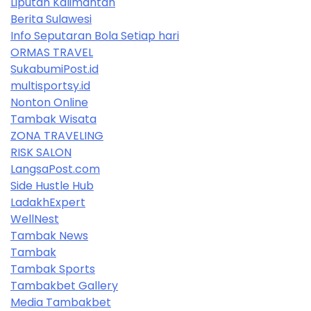
Liputan Kalimantan
Berita Sulawesi
Info Seputaran Bola Setiap hari
ORMAS TRAVEL
SukabumiPost.id
multisportsy.id
Nonton Online
Tambak Wisata
ZONA TRAVELING
RISK SALON
LangsaPost.com
Side Hustle Hub
LadakhExpert
WellNest
Tambak News
Tambak
Tambak Sports
Tambakbet Gallery
Media Tambakbet