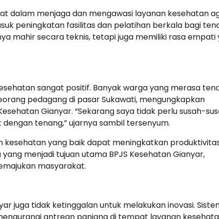
ketat dalam menjaga dan mengawasi layanan kesehatan a
suk peningkatan fasilitas dan pelatihan berkala bagi ten
anya mahir secara teknis, tetapi juga memiliki rasa empati
sehatan sangat positif. Banyak warga yang merasa ten
, seorang pedagang di pasar Sukawati, mengungkapkan
esehatan Gianyar. “Sekarang saya tidak perlu susah-su
t dengan tenang,” ujarnya sambil tersenyum.
n kesehatan yang baik dapat meningkatkan produktivita
a yang menjadi tujuan utama BPJS Kesehatan Gianyar,
emajukan masyarakat.
r juga tidak ketinggalan untuk melakukan inovasi. Siste
mengurangi antrean panjang di tempat layanan kesehata