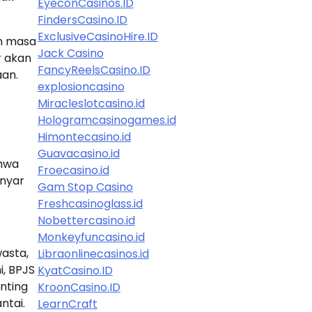
EyeconCasinos.ID
FindersCasino.ID
ExclusiveCasinoHire.ID
an masa
Jack Casino
r akan
FancyReelsCasino.ID
aan.
explosioncasino
Miracleslotcasino.id
Hologramcasinogames.id
Himontecasino.id
Guavacasino.id
ahwa
Froecasino.id
anyar
Gam Stop Casino
Freshcasinoglass.id
Nobettercasino.id
Monkeyfuncasino.id
asta,
Libraonlinecasinos.id
i, BPJS
KyatCasino.ID
nting
KroonCasino.ID
ntai.
LearnCraft