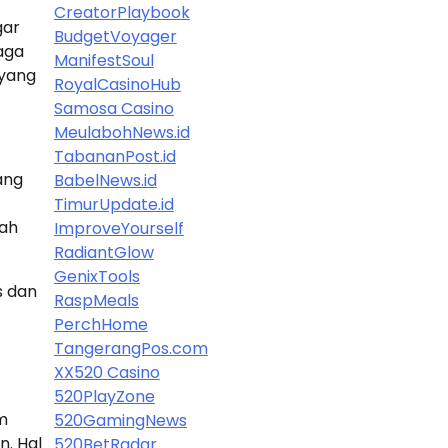
CreatorPlaybook
gar
BudgetVoyager
aga
ManifestSoul
 yang
RoyalCasinoHub
Samosa Casino
MeulabohNews.id
TabananPost.id
ang
BabelNews.id
TimurUpdate.id
sah
ImproveYourself
RadiantGlow
GenixTools
s dan
RaspMeals
PerchHome
TangerangPos.com
XX520 Casino
520PlayZone
m
520GamingNews
n. Hal
520BetRadar