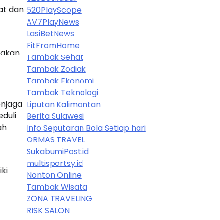
at dan
520PlayScope
AV7PlayNews
LasiBetNews
FitFromHome
pakan
Tambak Sehat
Tambak Zodiak
Tambak Ekonomi
Tambak Teknologi
enjaga
Liputan Kalimantan
duli
Berita Sulawesi
ah
Info Seputaran Bola Setiap hari
ORMAS TRAVEL
SukabumiPost.id
multisportsy.id
ki
Nonton Online
Tambak Wisata
ZONA TRAVELING
RISK SALON