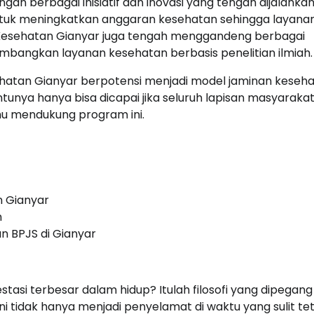
an berbagai inisiatif dan inovasi yang tengah dijalankan
tuk meningkatkan anggaran kesehatan sehingga layana
JS Kesehatan Gianyar juga tengah menggandeng berbagai
mbangkan layanan kesehatan berbasis penelitian ilmiah.
sehatan Gianyar berpotensi menjadi model jaminan keseh
entunya hanya bisa dicapai jika seluruh lapisan masyarakat,
u mendukung program ini.
n Gianyar
n
n BPJS di Gianyar
asi terbesar dalam hidup? Itulah filosofi yang dipegang
 tidak hanya menjadi penyelamat di waktu yang sulit te