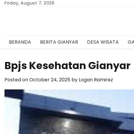
Skip
Friday, August 7, 2026
to
content
BERANDA
BERITA GIANYAR
DESA WISATA
GA
Bpjs Kesehatan Gianyar
Posted on
October 24, 2025
by
Logan Ramirez