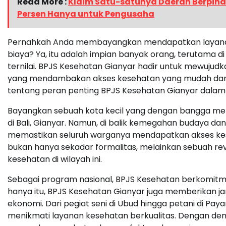
Read More :
Klaim Satu-satunya Daerah Berpiha
Persen Hanya untuk Pengusaha
Pernahkah Anda membayangkan mendapatkan layanan 
biaya? Ya, itu adalah impian banyak orang, terutama 
ternilai. BPJS Kesehatan Gianyar hadir untuk mewujudka
yang mendambakan akses kesehatan yang mudah dan ter
tentang peran penting BPJS Kesehatan Gianyar dalam 
Bayangkan sebuah kota kecil yang dengan bangga memeg
di Bali, Gianyar. Namun, di balik kemegahan budaya d
memastikan seluruh warganya mendapatkan akses ke
bukan hanya sekadar formalitas, melainkan sebuah revo
kesehatan di wilayah ini.
Sebagai program nasional, BPJS Kesehatan berkomitme
hanya itu, BPJS Kesehatan Gianyar juga memberikan ja
ekonomi. Dari pegiat seni di Ubud hingga petani di
menikmati layanan kesehatan berkualitas. Dengan demik