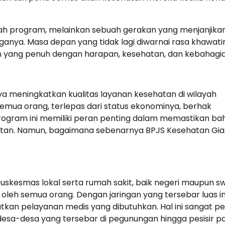
uah program, melainkan sebuah gerakan yang menjanjik
ganya. Masa depan yang tidak lagi diwarnai rasa khawati
 yang penuh dengan harapan, kesehatan, dan kebahagi
a meningkatkan kualitas layanan kesehatan di wilayah
emua orang, terlepas dari status ekonominya, berhak
gram ini memiliki peran penting dalam memastikan b
hatan. Namun, bagaimana sebenarnya BPJS Kesehatan Gi
kesmas lokal serta rumah sakit, baik negeri maupun sw
leh semua orang. Dengan jaringan yang tersebar luas in
n pelayanan medis yang dibutuhkan. Hal ini sangat pe
desa-desa yang tersebar di pegunungan hingga pesisir pa