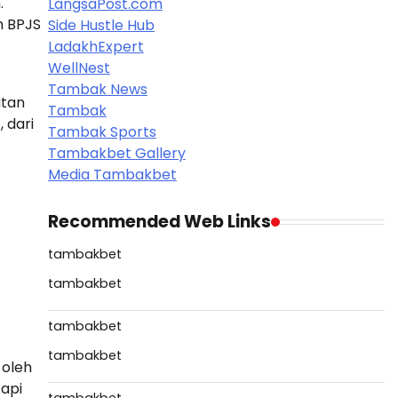
.
LangsaPost.com
n BPJS
Side Hustle Hub
LadakhExpert
WellNest
Tambak News
atan
Tambak
 dari
Tambak Sports
Tambakbet Gallery
Media Tambakbet
Recommended Web Links
tambakbet
tambakbet
tambakbet
tambakbet
 oleh
tapi