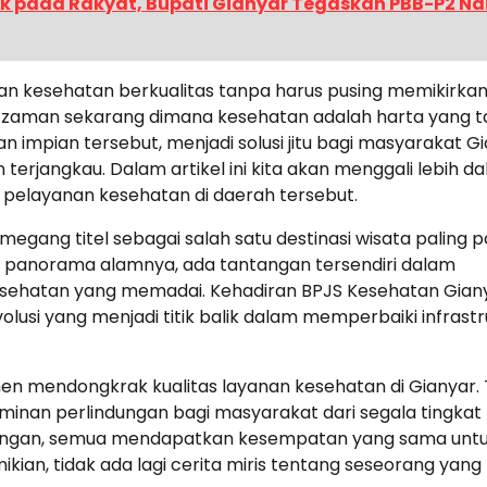
k pada Rakyat, Bupati Gianyar Tegaskan PBB-P2 Na
kesehatan berkualitas tanpa harus pusing memikirka
di zaman sekarang dimana kesehatan adalah harta yang t
n impian tersebut, menjadi solusi jitu bagi masyarakat G
jangkau. Dalam artikel ini kita akan menggali lebih d
pelayanan kesehatan di daerah tersebut.
ang titel sebagai salah satu destinasi wisata paling p
an panorama alamnya, ada tantangan tersendiri dalam
sehatan yang memadai. Kehadiran BPJS Kesehatan Gian
lusi yang menjadi titik balik dalam memperbaiki infrastr
n mendongkrak kualitas layanan kesehatan di Gianyar.
minan perlindungan bagi masyarakat dari segala tingkat
 Payangan, semua mendapatkan kesempatan yang sama unt
ian, tidak ada lagi cerita miris tentang seseorang yang