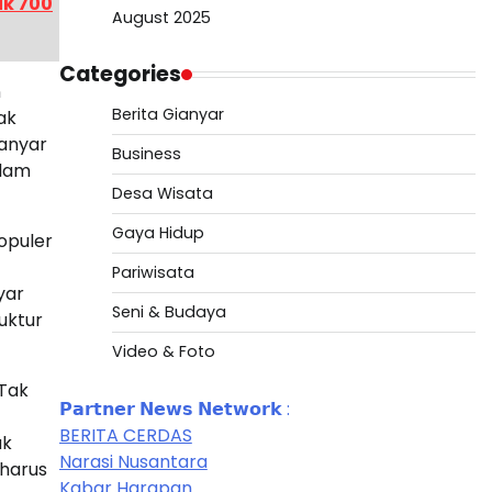
ik 700
August 2025
Categories
n
Berita Gianyar
ak
ianyar
Business
alam
Desa Wisata
Gaya Hidup
opuler
Pariwisata
yar
Seni & Budaya
uktur
Video & Foto
 Tak
𝗣𝗮𝗿𝘁𝗻𝗲𝗿 𝗡𝗲𝘄𝘀 𝗡𝗲𝘁𝘄𝗼𝗿𝗸 :
BERITA CERDAS
uk
Narasi Nusantara
 harus
Kabar Harapan