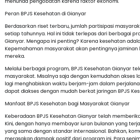
menunda pengobatan karena faktor ekonomi.
Peran BPJS Kesehatan di Gianyar
Berdasarkan riset terbaru, jumlah partisipasi masya
setiap tahunnya. Hal ini tidak terlepas dari berbagai 
Gianyar. Mengapa ini penting? Karena kesehatan adalah
Kepemahaman masyarakat akan pentingnya jaminan ke
mereka.
Melalui berbagai program, BPJS Kesehatan Gianyar tel
masyarakat. Misalnya saja dengan kemudahan akses la
lagi menghabiskan waktu berjam-jam dalam perjalana
dapat diakses dengan mudah berkat jaringan BPJS Kese
Manfaat BPJS Kesehatan bagi Masyarakat Gianyar
Keberadaan BPJS Kesehatan Gianyar telah memberika
Kini, dengan hanya membayar iuran bulanan yang terj
yang sama dengan standar internasional. Bahkan, komu
merasakan dampak positif dari program ini. Para sen