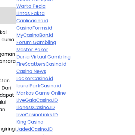
Warta Pedia
Lintas Fakta
Canlicasino.id
CasinoForms.id
kal
MyCasinoBon.id
 dunia
Forum Gambling
Master Poker
agaman
Dunia Virtual Gambling
santara
FireScattersCasino.id
Casino News
LockerCasino.id
 stan
laurelParkCasino.id
 Dari
Markas Game Online
 dapat
LiveGalaCasino.ID
lui
LionessCasino.ID
an
LiveCasinoLinks.ID
King Casino
giringi
JadedCasino.ID