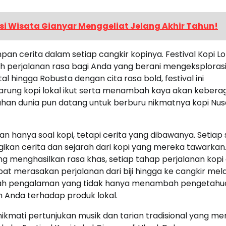
si Wisata Gianyar Menggeliat Jelang Akhir Tahun!
an cerita dalam setiap cangkir kopinya. Festival Kopi Lo
uah perjalanan rasa bagi Anda yang berani mengeksplorasi
al hingga Robusta dengan cita rasa bold, festival ini
arung kopi lokal ikut serta menambah kaya akan keber
 belahan dunia pun datang untuk berburu nikmatnya kopi Nu
ukan hanya soal kopi, tetapi cerita yang dibawanya. Setiap
gikan cerita dan sejarah dari kopi yang mereka tawarkan.
g menghasilkan rasa khas, setiap tahap perjalanan kopi
t merasakan perjalanan dari biji hingga ke cangkir mela
ebuah pengalaman yang tidak hanya menambah pengetahu
n Anda terhadap produk lokal.
ikmati pertunjukan musik dan tarian tradisional yang men