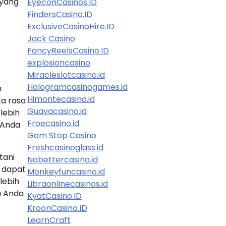
 yang
EyeconCasinos.ID
FindersCasino.ID
ExclusiveCasinoHire.ID
Jack Casino
FancyReelsCasino.ID
explosioncasino
Miracleslotcasino.id
Hologramcasinogames.id
h
Himontecasino.id
ta rasa
Guavacasino.id
lebih
Froecasino.id
 Anda
Gam Stop Casino
Freshcasinoglass.id
tani
Nobettercasino.id
n dapat
Monkeyfuncasino.id
lebih
Libraonlinecasinos.id
u Anda
KyatCasino.ID
KroonCasino.ID
LearnCraft