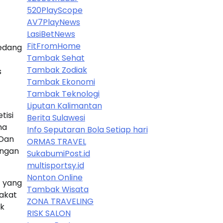
520PlayScope
AV7PlayNews
LasiBetNews
FitFromHome
sedang
Tambak Sehat
Tambak Zodiak
s
Tambak Ekonomi
Tambak Teknologi
Liputan Kalimantan
tisi
Berita Sulawesi
ha
Info Seputaran Bola Setiap hari
 Dan
ORMAS TRAVEL
engan
SukabumiPost.id
multisportsy.id
Nonton Online
t yang
Tambak Wisata
pakat
ZONA TRAVELING
ak
RISK SALON