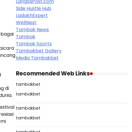
LangsaPost.com
Side Hustle Hub
LadakhExpert
WellNest
Tambak News
ebagai
Tambak
Tambak Sports
bicara
Tambakbet Gallery
ancang
Media Tambakbet
Recommended Web Links
g
tambakbet
g di
tambakbet
dunia.
estival
tambakbet
esiasi
tambakbet
ami