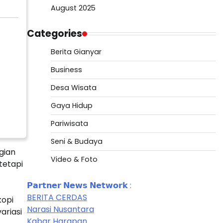
August 2025
Categories
Berita Gianyar
Business
Desa Wisata
Gaya Hidup
Pariwisata
Seni & Budaya
gian
Video & Foto
tetapi
𝗣𝗮𝗿𝘁𝗻𝗲𝗿 𝗡𝗲𝘄𝘀 𝗡𝗲𝘁𝘄𝗼𝗿𝗸 :
BERITA CERDAS
kopi
Narasi Nusantara
ariasi
Kabar Harapan