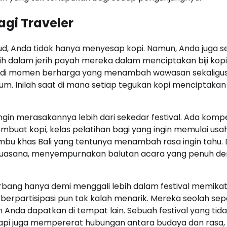
agi Traveler
Ubud, Anda tidak hanya menyesap kopi. Namun, Anda juga 
ih dalam jerih payah mereka dalam menciptakan biji kopi
enjadi momen berharga yang menambah wawasan sekaligu
um. Inilah saat di mana setiap tegukan kopi menciptakan
in merasakannya lebih dari sekedar festival. Ada kompe
buat kopi, kelas pelatihan bagi yang ingin memulai usa
umbu khas Bali yang tentunya menambah rasa ingin tahu.
i suasana, menyempurnakan balutan acara yang penuh d
erbang hanya demi menggali lebih dalam festival memika
 berpartisipasi pun tak kalah menarik. Mereka seolah se
 Anda dapatkan di tempat lain. Sebuah festival yang tid
etapi juga mempererat hubungan antara budaya dan rasa,