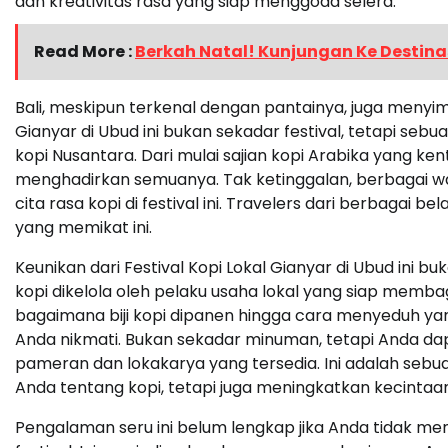
dan kreativitas rasa yang siap menggoda selera.
Read More :
Berkah Natal! Kunjungan Ke Destina
Bali, meskipun terkenal dengan pantainya, juga menyimp
Gianyar di Ubud ini bukan sekadar festival, tetapi seb
kopi Nusantara. Dari mulai sajian kopi Arabika yang kent
menghadirkan semuanya. Tak ketinggalan, berbagai w
cita rasa kopi di festival ini. Travelers dari berbagai
yang memikat ini.
Keunikan dari Festival Kopi Lokal Gianyar di Ubud ini b
kopi dikelola oleh pelaku usaha lokal yang siap memba
bagaimana biji kopi dipanen hingga cara menyeduh yan
Anda nikmati. Bukan sekadar minuman, tetapi Anda dapa
pameran dan lokakarya yang tersedia. Ini adalah s
Anda tentang kopi, tetapi juga meningkatkan kecintaa
Pengalaman seru ini belum lengkap jika Anda tidak men