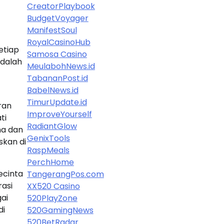
CreatorPlaybook
BudgetVoyager
ManifestSoul
RoyalCasinoHub
Setiap
Samosa Casino
adalah
MeulabohNews.id
TabananPost.id
BabelNews.id
TimurUpdate.id
ran
ImproveYourself
ti
RadiantGlow
ma dan
GenixTools
skan di
RaspMeals
PerchHome
ecinta
TangerangPos.com
rasi
XX520 Casino
gai
520PlayZone
di
520GamingNews
520BetRadar