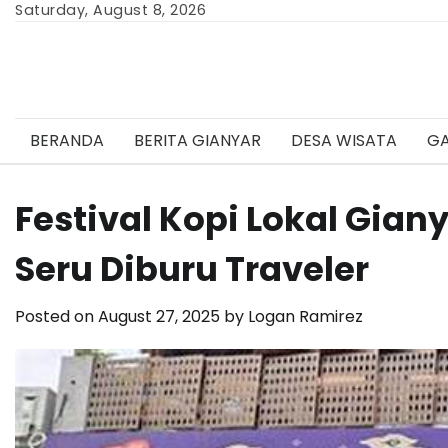
Skip
Saturday, August 8, 2026
to
content
BERANDA
BERITA GIANYAR
DESA WISATA
GA
Festival Kopi Lokal Gian
Seru Diburu Traveler
Posted on
August 27, 2025
by
Logan Ramirez