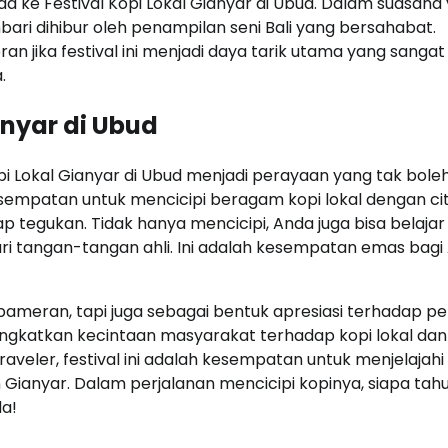
da ke Festival Kopi Lokal Gianyar di Ubud. Dalam suasana
ari dihibur oleh penampilan seni Bali yang bersahabat.
ran jika festival ini menjadi daya tarik utama yang sangat
.
anyar di Ubud
pi Lokal Gianyar di Ubud menjadi perayaan yang tak bole
sempatan untuk mencicipi beragam kopi lokal dengan ci
 tegukan. Tidak hanya mencicipi, Anda juga bisa belajar 
ri tangan-tangan ahli. Ini adalah kesempatan emas bagi
 pameran, tapi juga sebagai bentuk apresiasi terhadap pe
eningkatkan kecintaan masyarakat terhadap kopi lokal da
ler, festival ini adalah kesempatan untuk menjelajahi 
Gianyar. Dalam perjalanan mencicipi kopinya, siapa tah
da!