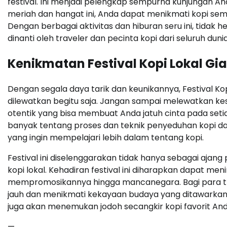
festival. Ini menjadi pelengkap sempurna kunjungan An
meriah dan hangat ini, Anda dapat menikmati kopi semb
Dengan berbagai aktivitas dan hiburan seru ini, tidak he
dinanti oleh traveler dan pecinta kopi dari seluruh dunia
Kenikmatan Festival Kopi Lokal Gi
Dengan segala daya tarik dan keunikannya, Festival Ko
dilewatkan begitu saja. Jangan sampai melewatkan ke
otentik yang bisa membuat Anda jatuh cinta pada setiap
banyak tentang proses dan teknik penyeduhan kopi da
yang ingin mempelajari lebih dalam tentang kopi.
Festival ini diselenggarakan tidak hanya sebagai ajang
kopi lokal. Kehadiran festival ini diharapkan dapat m
mempromosikannya hingga mancanegara. Bagi para trave
jauh dan menikmati kekayaan budaya yang ditawarkan 
juga akan menemukan jodoh secangkir kopi favorit An
—