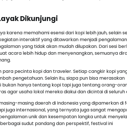
 Layak Dikunjungi
ya karena memahami esensi dari kopi lebih jauh, selain s
kegiatan interaktif yang ditawarkan menjadi pengalaman
alaman yang tidak akan mudah dilupakan. Dari sesi ber
uat acara lebih hidup dan menyenangkan, semuanya dir
nang.
h para pecinta kopi dan traveler. Setiap cangkir kopi yan
mbah pengetahuan. Selain itu, siapa pun bisa merasakan
ni bukan hanya tentang kopi tapi juga tentang orang-oran
s agar usaha lokal mereka diakui dan dicintai di seluruh 
masing-masing daerah di Indonesia yang dipamerkan di f
pi juga internasional, yang ternyata juga sangat mengapr
n pengalaman unik dan kesempatan langka untuk menyel
ri berbagai sudut pandang dan perspektif, festival ini