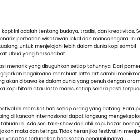
opi; ini adalah tentang budaya, tradisi, dan kreativitas. 
l menarik perhatian wisatawan lokal dan mancanegara. Ini 
ualang, untuk menjelajahi lebih dalam dunia kopi sambil
at Ubud yang bersahabat.
novasi menarik yang disuguhkan setiap tahunnya. Dari pame
ngajarkan bagaimana membuat latte art sambil menikma
datang akan dibawa ke dalam dunia yang penuh dengan aro
a kopi hitam atau latte manis, setiap selera pasti terpua
tival ini memikat hati setiap orang yang datang. Para p
ing di kancah internasional dapat langsung mengeksplo
huan ini. Ada sesi talk-show dari ahli kopi, bazar berba
kan mata dan telinga. Tidak heran jika festival ini menja
n yang tak terlupakan bagi setiap pengunjungnya.