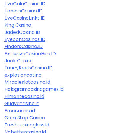
LiveGalaCasino.ID
LionessCasino.ID
LiveCasinoLinks.ID
King Casino
JadedCasino.ID
EyeconCasinos.ID
FindersCasino.ID
ExclusiveCasinoHire.ID
Jack Casino
FancyReelsCasino.ID
explosioncasino
Miracleslotcasino.id
Hologramcasinogames.id
Himontecasino.id
Guavacasino.id
Froecasino.id
Gam Stop Casino
Freshcasinoglass.id
Nobettercasino.id