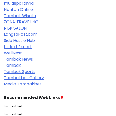
multisportsy.id
Nonton Online
Tambak Wisata
ZONA TRAVELING
RISK SALON
LangsaPost.com
Side Hustle Hub
LadakhExpert
WellNest
Tambak News
Tambak
Tambak Sports
Tambakbet Gallery
Media Tambakbet
Recommended Web Links
tambakbet
tambakbet