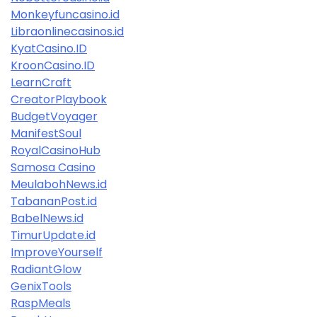
Monkeyfuncasino.id
Libraonlinecasinos.id
KyatCasino.ID
KroonCasino.ID
LearnCraft
CreatorPlaybook
BudgetVoyager
ManifestSoul
RoyalCasinoHub
Samosa Casino
MeulabohNews.id
TabananPost.id
BabelNews.id
TimurUpdate.id
ImproveYourself
RadiantGlow
GenixTools
RaspMeals