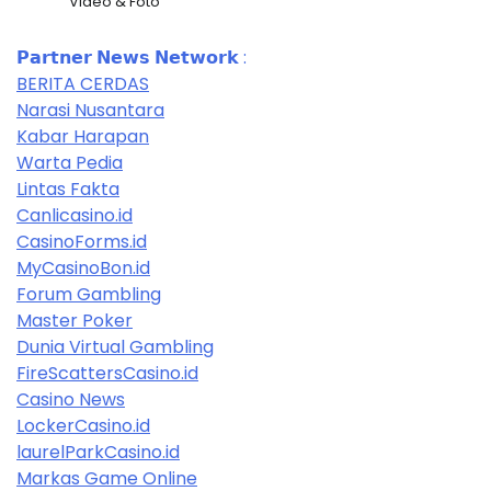
Video & Foto
𝗣𝗮𝗿𝘁𝗻𝗲𝗿 𝗡𝗲𝘄𝘀 𝗡𝗲𝘁𝘄𝗼𝗿𝗸 :
BERITA CERDAS
Narasi Nusantara
Kabar Harapan
Warta Pedia
Lintas Fakta
Canlicasino.id
CasinoForms.id
MyCasinoBon.id
Forum Gambling
Master Poker
Dunia Virtual Gambling
FireScattersCasino.id
Casino News
LockerCasino.id
laurelParkCasino.id
Markas Game Online