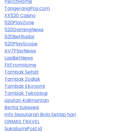
PerchHome
TangerangPos.com
XX520 Casino
520PlayZone
520GamingNews
520BetRadar
520PlayScope
AV7PlayNews
LasiBetNews
FitFromHome
Tambak Sehat
Tambak Zodiak
Tambak Ekonomi
Tambak Teknologi
Liputan Kalimantan
Berita Sulawesi
Info Seputaran Bola Setiap hari
ORMAS TRAVEL
SukabumiPost.id