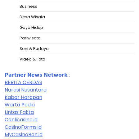
Business
Desa Wisata
Gaya Hidup
Pariwisata
Seni & Budaya
Video & Foto
𝗣𝗮𝗿𝘁𝗻𝗲𝗿 𝗡𝗲𝘄𝘀 𝗡𝗲𝘁𝘄𝗼𝗿𝗸 :
BERITA CERDAS
Narasi Nusantara
Kabar Harapan
Warta Pedia
Lintas Fakta
Canlicasino.id
CasinoForms.id
MyCasinoBon.id