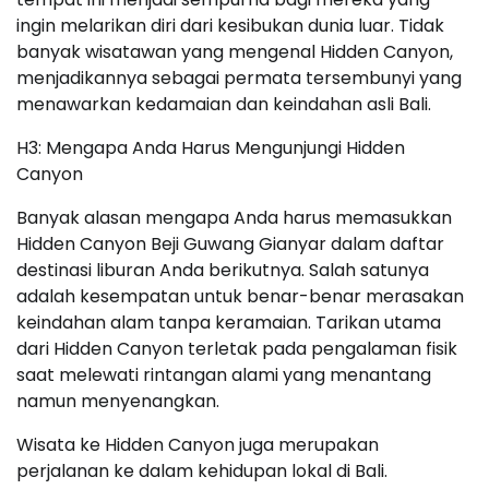
ingin melarikan diri dari kesibukan dunia luar. Tidak
banyak wisatawan yang mengenal Hidden Canyon,
menjadikannya sebagai permata tersembunyi yang
menawarkan kedamaian dan keindahan asli Bali.
H3: Mengapa Anda Harus Mengunjungi Hidden
Canyon
Banyak alasan mengapa Anda harus memasukkan
Hidden Canyon Beji Guwang Gianyar dalam daftar
destinasi liburan Anda berikutnya. Salah satunya
adalah kesempatan untuk benar-benar merasakan
keindahan alam tanpa keramaian. Tarikan utama
dari Hidden Canyon terletak pada pengalaman fisik
saat melewati rintangan alami yang menantang
namun menyenangkan.
Wisata ke Hidden Canyon juga merupakan
perjalanan ke dalam kehidupan lokal di Bali.