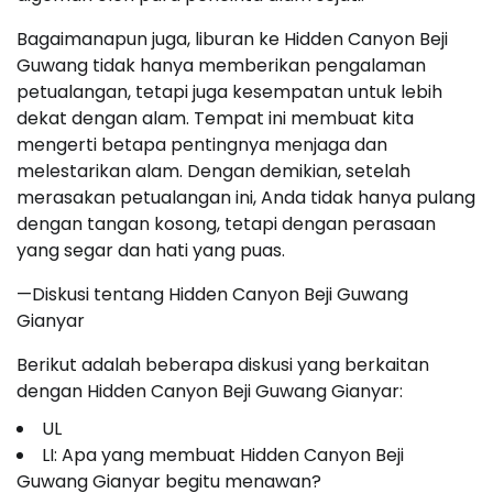
Bagaimanapun juga, liburan ke Hidden Canyon Beji
Guwang tidak hanya memberikan pengalaman
petualangan, tetapi juga kesempatan untuk lebih
dekat dengan alam. Tempat ini membuat kita
mengerti betapa pentingnya menjaga dan
melestarikan alam. Dengan demikian, setelah
merasakan petualangan ini, Anda tidak hanya pulang
dengan tangan kosong, tetapi dengan perasaan
yang segar dan hati yang puas.
—Diskusi tentang Hidden Canyon Beji Guwang
Gianyar
Berikut adalah beberapa diskusi yang berkaitan
dengan Hidden Canyon Beji Guwang Gianyar:
UL
LI: Apa yang membuat Hidden Canyon Beji
Guwang Gianyar begitu menawan?