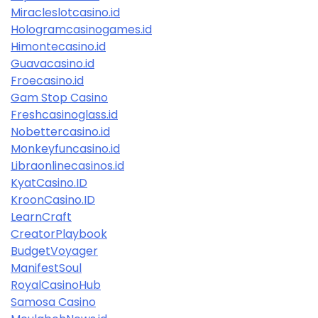
Miracleslotcasino.id
Hologramcasinogames.id
Himontecasino.id
Guavacasino.id
Froecasino.id
Gam Stop Casino
Freshcasinoglass.id
Nobettercasino.id
Monkeyfuncasino.id
Libraonlinecasinos.id
KyatCasino.ID
KroonCasino.ID
LearnCraft
CreatorPlaybook
BudgetVoyager
ManifestSoul
RoyalCasinoHub
Samosa Casino