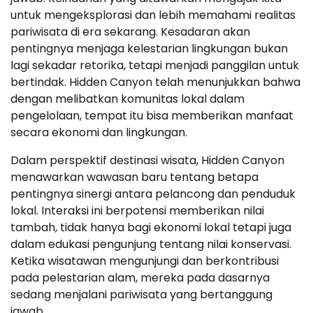
untuk mengeksplorasi dan lebih memahami realitas
pariwisata di era sekarang. Kesadaran akan
pentingnya menjaga kelestarian lingkungan bukan
lagi sekadar retorika, tetapi menjadi panggilan untuk
bertindak. Hidden Canyon telah menunjukkan bahwa
dengan melibatkan komunitas lokal dalam
pengelolaan, tempat itu bisa memberikan manfaat
secara ekonomi dan lingkungan.
Dalam perspektif destinasi wisata, Hidden Canyon
menawarkan wawasan baru tentang betapa
pentingnya sinergi antara pelancong dan penduduk
lokal. Interaksi ini berpotensi memberikan nilai
tambah, tidak hanya bagi ekonomi lokal tetapi juga
dalam edukasi pengunjung tentang nilai konservasi.
Ketika wisatawan mengunjungi dan berkontribusi
pada pelestarian alam, mereka pada dasarnya
sedang menjalani pariwisata yang bertanggung
jawab.