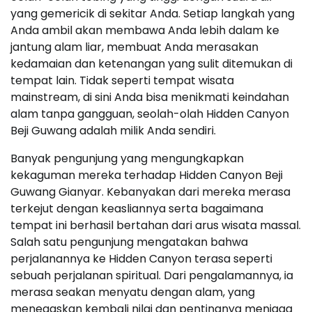
yang gemericik di sekitar Anda. Setiap langkah yang
Anda ambil akan membawa Anda lebih dalam ke
jantung alam liar, membuat Anda merasakan
kedamaian dan ketenangan yang sulit ditemukan di
tempat lain. Tidak seperti tempat wisata
mainstream, di sini Anda bisa menikmati keindahan
alam tanpa gangguan, seolah-olah Hidden Canyon
Beji Guwang adalah milik Anda sendiri.
Banyak pengunjung yang mengungkapkan
kekaguman mereka terhadap Hidden Canyon Beji
Guwang Gianyar. Kebanyakan dari mereka merasa
terkejut dengan keasliannya serta bagaimana
tempat ini berhasil bertahan dari arus wisata massal.
Salah satu pengunjung mengatakan bahwa
perjalanannya ke Hidden Canyon terasa seperti
sebuah perjalanan spiritual. Dari pengalamannya, ia
merasa seakan menyatu dengan alam, yang
menegaskan kembali nilai dan pentingnya menjaga