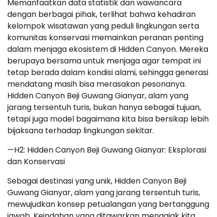
Memanfaatkan data statistik dan wawancara
dengan berbagai pihak, terlihat bahwa kehadiran
kelompok wisatawan yang peduli lingkungan serta
komunitas konservasi memainkan peranan penting
dalam menjaga ekosistem di Hidden Canyon. Mereka
berupaya bersama untuk menjaga agar tempat ini
tetap berada dalam kondisi alami, sehingga generasi
mendatang masih bisa merasakan pesonanya.
Hidden Canyon Beji Guwang Gianyar, alam yang
jarang tersentuh turis, bukan hanya sebagai tujuan,
tetapi juga model bagaimana kita bisa bersikap lebih
bijaksana terhadap lingkungan sekitar.
—H2: Hidden Canyon Beji Guwang Gianyar: Eksplorasi
dan Konservasi
Sebagai destinasi yang unik, Hidden Canyon Beji
Guwang Gianyar, alam yang jarang tersentuh turis,
mewujudkan konsep petualangan yang bertanggung
jawab. Keindahan yang ditawarkan mengajak kita