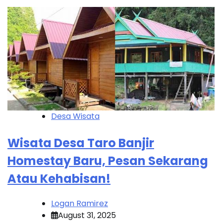
Desa Wisata
Wisata Desa Taro Banjir
Homestay Baru, Pesan Sekarang
Atau Kehabisan!
Logan Ramirez
August 31, 2025