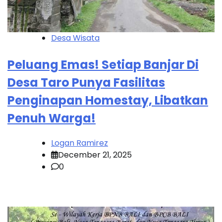
Desa Wisata
Peluang Emas! Setiap Banjar Di
Desa Taro Punya Fasilitas
Penginapan Homestay, Libatkan
Penuh Warga!
Logan Ramirez
December 21, 2025
0