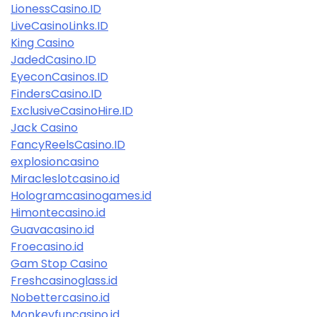
LionessCasino.ID
LiveCasinoLinks.ID
King Casino
JadedCasino.ID
EyeconCasinos.ID
FindersCasino.ID
ExclusiveCasinoHire.ID
Jack Casino
FancyReelsCasino.ID
explosioncasino
Miracleslotcasino.id
Hologramcasinogames.id
Himontecasino.id
Guavacasino.id
Froecasino.id
Gam Stop Casino
Freshcasinoglass.id
Nobettercasino.id
Monkeyfuncasino.id