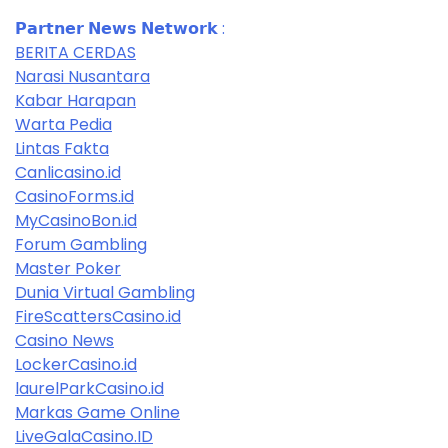
𝗣𝗮𝗿𝘁𝗻𝗲𝗿 𝗡𝗲𝘄𝘀 𝗡𝗲𝘁𝘄𝗼𝗿𝗸 :
BERITA CERDAS
Narasi Nusantara
Kabar Harapan
Warta Pedia
Lintas Fakta
Canlicasino.id
CasinoForms.id
MyCasinoBon.id
Forum Gambling
Master Poker
Dunia Virtual Gambling
FireScattersCasino.id
Casino News
LockerCasino.id
laurelParkCasino.id
Markas Game Online
LiveGalaCasino.ID