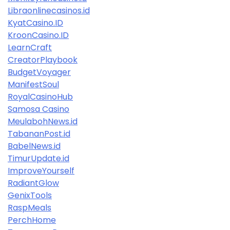
Libraonlinecasinos.id
KyatCasino.ID
KroonCasino.ID
LearnCraft
CreatorPlaybook
BudgetVoyager
ManifestSoul
RoyalCasinoHub
Samosa Casino
MeulabohNews.id
TabananPost.id
BabelNews.id
TimurUpdate.id
ImproveYourself
RadiantGlow
GenixTools
RaspMeals
PerchHome