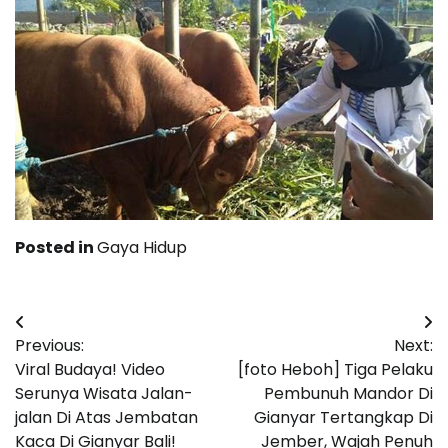
Posted in
Gaya Hidup
Post
Previous:
Next:
navigation
Viral Budaya! Video
[foto Heboh] Tiga Pelaku
Serunya Wisata Jalan-
Pembunuh Mandor Di
jalan Di Atas Jembatan
Gianyar Tertangkap Di
Kaca Di Gianyar Bali!
Jember, Wajah Penuh