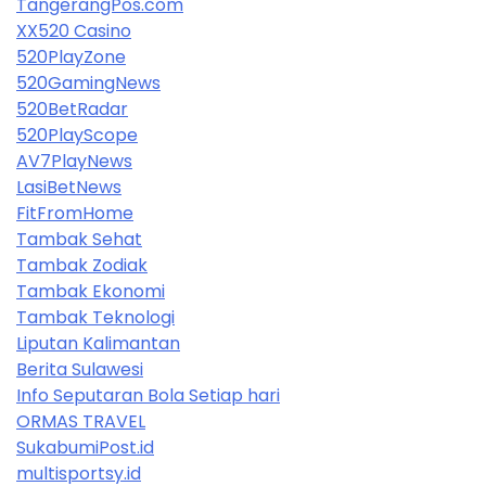
TangerangPos.com
XX520 Casino
520PlayZone
520GamingNews
520BetRadar
520PlayScope
AV7PlayNews
LasiBetNews
FitFromHome
Tambak Sehat
Tambak Zodiak
Tambak Ekonomi
Tambak Teknologi
Liputan Kalimantan
Berita Sulawesi
Info Seputaran Bola Setiap hari
ORMAS TRAVEL
SukabumiPost.id
multisportsy.id