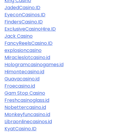
King Casino
JadedCasino.ID
EyeconCasinos.ID
FindersCasino.ID
ExclusiveCasinoHire.ID
Jack Casino
FancyReelsCasino.ID
explosioncasino
Miracleslotcasino.id
Hologramcasinogames.id
Himontecasino.id
Guavacasino.id
Froecasino.id
Gam Stop Casino
Freshcasinoglass.id
Nobettercasino.id
Monkeyfuncasino.id
Libraonlinecasinos.id
KyatCasino.ID