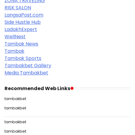
ZONA TRAVELING
RISK SALON
LangsaPost.com
Side Hustle Hub
LadakhExpert
WellNest
Tambak News
Tambak
Tambak Sports
Tambakbet Gallery
Media Tambakbet
Recommended Web Links
tambakbet
tambakbet
tambakbet
tambakbet