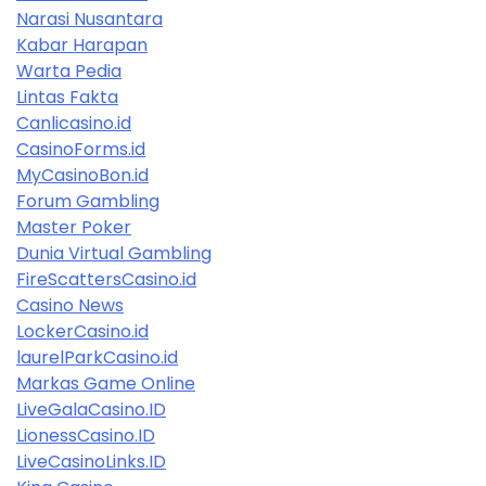
Narasi Nusantara
Kabar Harapan
Warta Pedia
Lintas Fakta
Canlicasino.id
CasinoForms.id
MyCasinoBon.id
Forum Gambling
Master Poker
Dunia Virtual Gambling
FireScattersCasino.id
Casino News
LockerCasino.id
laurelParkCasino.id
Markas Game Online
LiveGalaCasino.ID
LionessCasino.ID
LiveCasinoLinks.ID