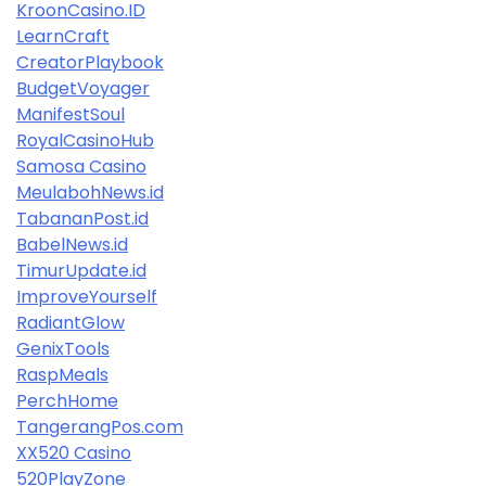
KroonCasino.ID
LearnCraft
CreatorPlaybook
BudgetVoyager
ManifestSoul
RoyalCasinoHub
Samosa Casino
MeulabohNews.id
TabananPost.id
BabelNews.id
TimurUpdate.id
ImproveYourself
RadiantGlow
GenixTools
RaspMeals
PerchHome
TangerangPos.com
XX520 Casino
520PlayZone