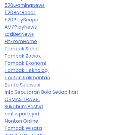
520GamingNews
520BetRadar
520PlayScope
AV7PlayNews
LasiBetNews
FitFromHome
Tambak Sehat
Tambak Zodiak
Tambak Ekonomi
Tambak Teknologi
Liputan Kalimantan
Berita Sulawesi
Info Seputaran Bola Setiap hari
ORMAS TRAVEL
SukabumiPost.id
multisportsy.id
Nonton Online
Tambak Wisata