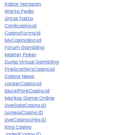
Kabar Harapan
Warta Pedia
Lintas Fakta
Canlicasino.id
CasinoForms.id
MyCasinoBon.id
Forum Gambling
Master Poker
Dunia Virtual Gambling
FireScattersCasino.id
Casino News
LockerCasino.id
laurelParkCasino.id
Markas Game Online
LiveGalaCasino.ID
LionessCasino.ID
LiveCasinoLinks.ID
King Casino
JadedCasino.ID