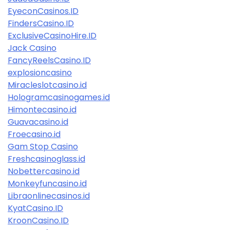
EyeconCasinos.ID
FindersCasino.ID
ExclusiveCasinoHire.ID
Jack Casino
FancyReelsCasino.ID
explosioncasino
Miracleslotcasino.id
Hologramcasinogames.id
Himontecasino.id
Guavacasino.id
Froecasino.id
Gam Stop Casino
Freshcasinoglass.id
Nobettercasino.id
Monkeyfuncasino.id
Libraonlinecasinos.id
KyatCasino.ID
KroonCasino.ID