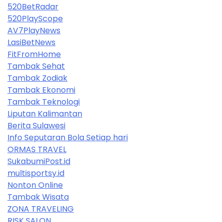
520BetRadar
520PlayScope
AV7PlayNews
LasiBetNews
FitFromHome
Tambak Sehat
Tambak Zodiak
Tambak Ekonomi
Tambak Teknologi
Liputan Kalimantan
Berita Sulawesi
Info Seputaran Bola Setiap hari
ORMAS TRAVEL
SukabumiPost.id
multisportsy.id
Nonton Online
Tambak Wisata
ZONA TRAVELING
RISK SALON