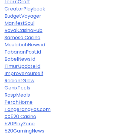
LearnCraft
CreatorPlaybook
BudgetVoyager
ManifestSoul
RoyalCasinoHub
Samosa Casino
MeulabohNews.id
TabananPost.id
BabelNews.id
TimurUpdate.id
ImproveYourself
RadiantGlow
GenixTools
RaspMeals
PerchHome
TangerangPos.com
XX520 Casino
520PlayZone
520GamingNews