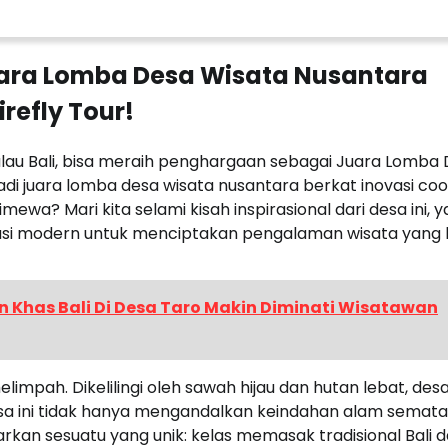
uara Lomba Desa Wisata Nusantara
refly Tour!
ulau Bali, bisa meraih penghargaan sebagai Juara Lomba
jadi juara lomba desa wisata nusantara berkat inovasi co
mewa? Mari kita selami kisah inspirasional dari desa ini, 
vasi modern untuk menciptakan pengalaman wisata yang 
n Khas Bali Di Desa Taro Makin Diminati Wisatawan
pah. Dikelilingi oleh sawah hijau dan hutan lebat, desa 
sa ini tidak hanya mengandalkan keindahan alam semata
an sesuatu yang unik: kelas memasak tradisional Bali d