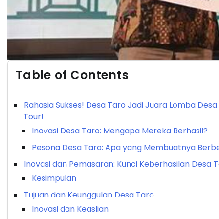
Table of Contents
Rahasia Sukses! Desa Taro Jadi Juara Lomba Desa W
Tour!
Inovasi Desa Taro: Mengapa Mereka Berhasil?
Pesona Desa Taro: Apa yang Membuatnya Berb
Inovasi dan Pemasaran: Kunci Keberhasilan Desa 
Kesimpulan
Tujuan dan Keunggulan Desa Taro
Inovasi dan Keaslian