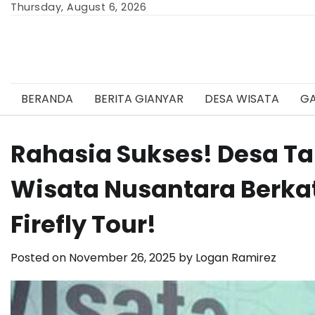
Skip
Thursday, August 6, 2026
to
content
BERANDA
BERITA GIANYAR
DESA WISATA
GA
Rahasia Sukses! Desa Ta
Wisata Nusantara Berkat
Firefly Tour!
Posted on
November 26, 2025
by
Logan Ramirez