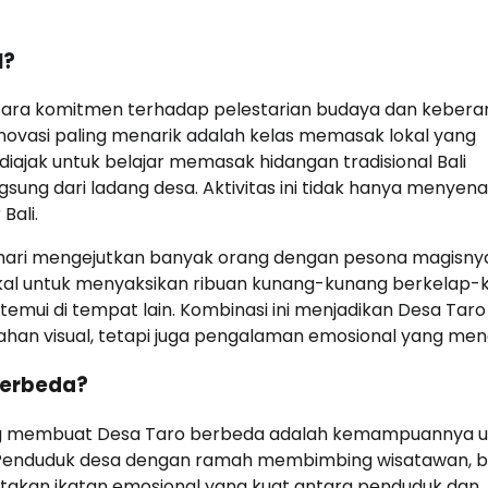
l?
antara komitmen terhadap pelestarian budaya dan kebera
inovasi paling menarik adalah kelas memasak lokal yang
ajak untuk belajar memasak hidangan tradisional Bali
ng dari ladang desa. Aktivitas ini tidak hanya menyen
Bali.
m hari mengejutkan banyak orang dengan pesona magisny
kal untuk menyaksikan ribuan kunang-kunang berkelap-ke
temui di tempat lain. Kombinasi ini menjadikan Desa Taro
ahan visual, tetapi juga pengalaman emosional yang me
Berbeda?
yang membuat Desa Taro berbeda adalah kemampuannya 
 Penduduk desa dengan ramah membimbing wisatawan, b
ciptakan ikatan emosional yang kuat antara penduduk dan