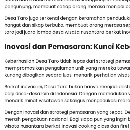
pengunjung, membuat setiap orang merasa menjadi bag
Desa Taro juga terkenal dengan keramahan pendudu
hangat dan sikap terbuka, membuat orang merasa sepert
taro jadi juara lomba desa wisata nusantara berkat inova
Inovasi dan Pemasaran: Kunci Keb
Keberhasilan Desa Taro tidak lepas dari strategi pem
mempromosikan pengalaman unik yang mereka tawarka
kunang dibagikan secara luas, menarik perhatian wisat
Berkat inovasi ini, Desa Taro bukan hanya menjadi dest
bagi desa-desa lain di Indonesia. Dengan memadukan wa
menarik minat wisatawan sekaligus mengedukasi merek
Dengan inovasi dan strategi pemasaran yang tepat, D
meraih pengakuan nasional. Bagi siapa pun yang ingin b
wisata nusantara berkat inovasi cooking class dan fir