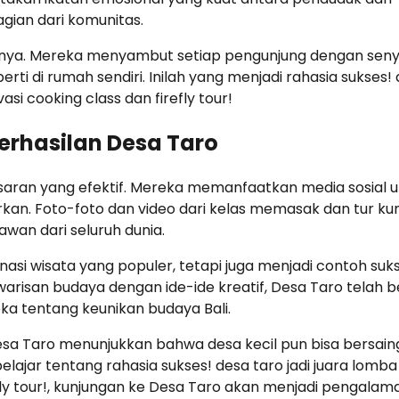
ian dari komunitas.
knya. Mereka menyambut setiap pengunjung dengan sen
i di rumah sendiri. Inilah yang menjadi rahasia sukses!
si cooking class dan firefly tour!
erhasilan Desa Taro
asaran yang efektif. Mereka memanfaatkan media sosial 
n. Foto-foto dan video dari kelas memasak dan tur ku
awan dari seluruh dunia.
inasi wisata yang populer, tetapi juga menjadi contoh suk
risan budaya dengan ide-ide kreatif, Desa Taro telah b
a tentang keunikan budaya Bali.
esa Taro menunjukkan bahwa desa kecil pun bisa bersain
elajar tentang rahasia sukses! desa taro jadi juara lomb
efly tour!, kunjungan ke Desa Taro akan menjadi pengalam