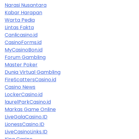
Narasi Nusantara
Kabar Harapan
Warta Pedia
Lintas Fakta
Canlicasino.id
CasinoForms.id
MyCasinoBon.id
Forum Gambling
Master Poker
Dunia Virtual Gambling
FireScattersCasino.id
Casino News
LockerCasino.id
laurelParkCasino.id
Markas Game Online
LiveGalaCasino.ID
LionessCasino.ID
LiveCasinoLinks.ID