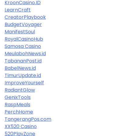
KroonCasino.ID
LearnCraft
CreatorPlaybook
BudgetVoyager
ManifestSoul
RoyalCasinoHub
Samosa Casino
MeulabohNews.id
TabananPost.id
BabelNews.id
TimurUpdate.id
ImproveYourself
RadiantGlow
GenixTools
RaspMeals
PerchHome
TangerangPos.com
XX520 Casino
520PlayZone