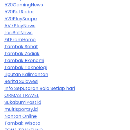
520GamingNews
520BetRadar
520PlayScope
AV7PlayNews
LasiBetNews
FitFromHome
Tambak Sehat
Tambak Zodiak
Tambak Ekonomi
Tambak Teknologi
Liputan Kalimantan
Berita Sulawesi
Info Seputaran Bola Setiap hari
ORMAS TRAVEL
SukabumiPost.id
multisportsy.id
Nonton Online
Tambak Wisata