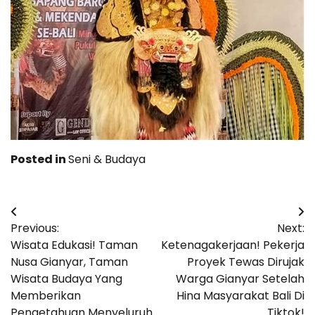
Posted in
Seni & Budaya
Post
Previous:
Next:
navigation
Wisata Edukasi! Taman
Ketenagakerjaan! Pekerja
Nusa Gianyar, Taman
Proyek Tewas Dirujak
Wisata Budaya Yang
Warga Gianyar Setelah
Memberikan
Hina Masyarakat Bali Di
Pengetahuan Menyeluruh
Tiktok!