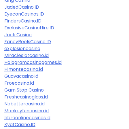
King Casino
JadedCasino.ID
EyeconCasinos.ID
FindersCasino.ID
ExclusiveCasinoHire.ID
Jack Casino
FancyReelsCasino.ID
explosioncasino
Miracleslotcasino.id
Hologramcasinogames.id
Himontecasino.id
Guavacasino.id
Froecasino.id
Gam Stop Casino
Freshcasinoglass.id
Nobettercasino.id
Monkeyfuncasino.id
Libraonlinecasinos.id
KyatCasino.ID