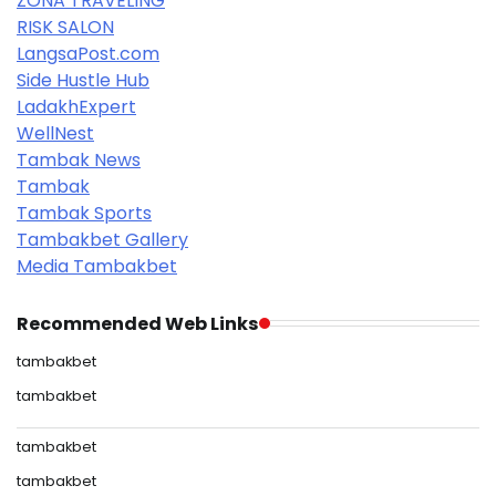
ZONA TRAVELING
RISK SALON
LangsaPost.com
Side Hustle Hub
LadakhExpert
WellNest
Tambak News
Tambak
Tambak Sports
Tambakbet Gallery
Media Tambakbet
Recommended Web Links
tambakbet
tambakbet
tambakbet
tambakbet