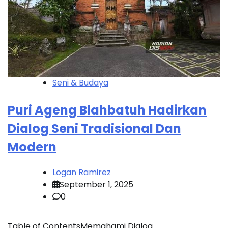
Seni & Budaya
Puri Ageng Blahbatuh Hadirkan
Dialog Seni Tradisional Dan
Modern
Logan Ramirez
September 1, 2025
0
Table of ContentsMemahami Dialog