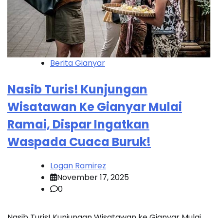
Berita Gianyar
Nasib Turis! Kunjungan
Wisatawan Ke Gianyar Mulai
Ramai, Dispar Ingatkan
Waspada Cuaca Buruk!
Logan Ramirez
November 17, 2025
0
Nasib Turis! Kunjungan Wisatawan ke Gianyar Mulai