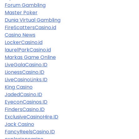
Forum Gambling
Master Poker
Dunia Virtual Gambling
FireScattersCasino.id
Casino News
LockerCasino.id
laurelParkCasino.id
Markas Game Online
LiveGalaCasino.ID
LionessCasino.ID
LiveCasinoLinks.ID
King Casino
JadedCasino.ID
EyeconCasinos.ID
FindersCasino.ID
ExclusiveCasinoHire.ID
Jack Casino
FancyReelsCasino.ID