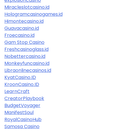
explosioncasino
Miracleslotcasino.id
Hologramcasinogames.id
Himontecasino.id
Guavacasino.id
Froecasino.id
Gam Stop Casino
Freshcasinoglass.id
Nobettercasino.id
Monkeyfuncasino.id
Libraonlinecasinos.id
KyatCasino.ID
KroonCasino.ID
LearnCraft
CreatorPlaybook
BudgetVoyager
ManifestSoul
RoyalCasinoHub
Samosa Casino