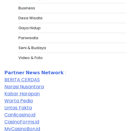
Business
Desa Wisata
Gaya Hidup
Pariwisata
Seni & Budaya
Video & Foto
𝗣𝗮𝗿𝘁𝗻𝗲𝗿 𝗡𝗲𝘄𝘀 𝗡𝗲𝘁𝘄𝗼𝗿𝗸 :
BERITA CERDAS
Narasi Nusantara
Kabar Harapan
Warta Pedia
Lintas Fakta
Canlicasino.id
CasinoForms.id
MyCasinoBon.id