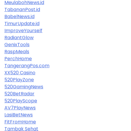
MeulabohNews.id
TabananPost.id
BabelNews.id
TimurUpdate.id
ImproveYourself
RadiantGlow
GenixTools
RaspMeals
PerchHome
TangerangPos.com
XX520 Casino
520PlayZone
520GamingNews
520BetRadar
520PlayScope
AV7PlayNews
LasiBetNews
FitFromHome
Tambak Sehat