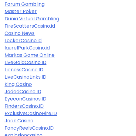
Forum Gambling
Master Poker
Dunia Virtual Gambling
FireScattersCasino.id
Casino News
LockerCasino.id
laurelParkCasino.id
Markas Game Online
LiveGalaCasino.ID
LionessCasino.ID
LiveCasinoLinks.ID
King Casino
JadedCasino.ID
EyeconCasinos.ID
FindersCasino.ID
ExclusiveCasinoHire.ID
Jack Casino
FancyReelsCasino.ID
explosioncasino