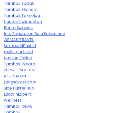
Tambak Zodiak
Tambak Ekonomi
Tambak Teknologi
Liputan Kalimantan
Berita Sulawesi
Info Seputaran Bola Setiap hari
ORMAS TRAVEL
SukabumiPost.id
multisportsy.id
Nonton Online
Tambak Wisata
ZONA TRAVELING
RISK SALON
LangsaPost.com
Side Hustle Hub
LadakhExpert
WellNest
Tambak News
Tambak