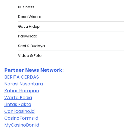
Business
Desa Wisata
Gaya Hidup
Pariwisata
Seni & Budaya
Video & Foto
𝗣𝗮𝗿𝘁𝗻𝗲𝗿 𝗡𝗲𝘄𝘀 𝗡𝗲𝘁𝘄𝗼𝗿𝗸 :
BERITA CERDAS
Narasi Nusantara
Kabar Harapan
Warta Pedia
Lintas Fakta
Canlicasino.id
CasinoForms.id
MyCasinoBon.id