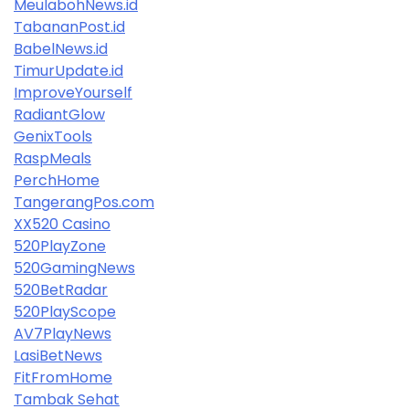
MeulabohNews.id
TabananPost.id
BabelNews.id
TimurUpdate.id
ImproveYourself
RadiantGlow
GenixTools
RaspMeals
PerchHome
TangerangPos.com
XX520 Casino
520PlayZone
520GamingNews
520BetRadar
520PlayScope
AV7PlayNews
LasiBetNews
FitFromHome
Tambak Sehat