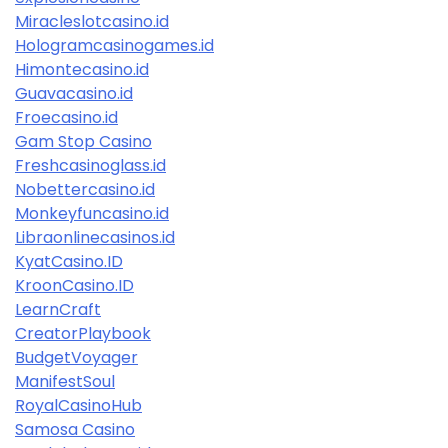
Miracleslotcasino.id
Hologramcasinogames.id
Himontecasino.id
Guavacasino.id
Froecasino.id
Gam Stop Casino
Freshcasinoglass.id
Nobettercasino.id
Monkeyfuncasino.id
Libraonlinecasinos.id
KyatCasino.ID
KroonCasino.ID
LearnCraft
CreatorPlaybook
BudgetVoyager
ManifestSoul
RoyalCasinoHub
Samosa Casino