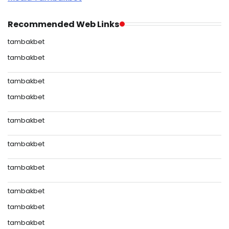
Recommended Web Links
tambakbet
tambakbet
tambakbet
tambakbet
tambakbet
tambakbet
tambakbet
tambakbet
tambakbet
tambakbet