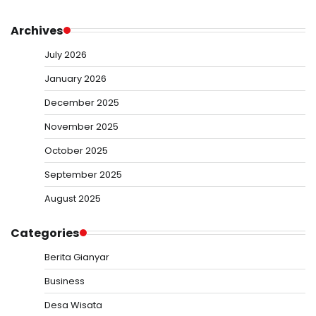
Archives
July 2026
January 2026
December 2025
November 2025
October 2025
September 2025
August 2025
Categories
Berita Gianyar
Business
Desa Wisata