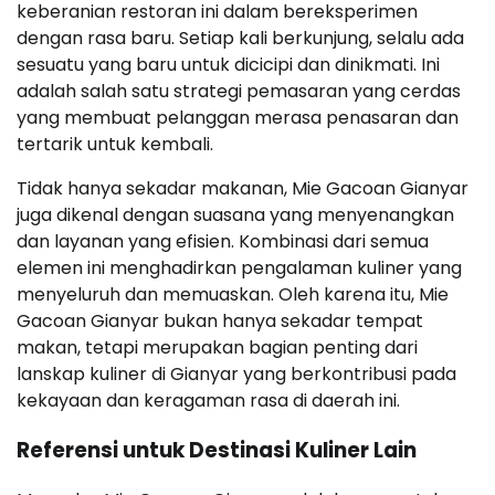
keberanian restoran ini dalam bereksperimen
dengan rasa baru. Setiap kali berkunjung, selalu ada
sesuatu yang baru untuk dicicipi dan dinikmati. Ini
adalah salah satu strategi pemasaran yang cerdas
yang membuat pelanggan merasa penasaran dan
tertarik untuk kembali.
Tidak hanya sekadar makanan, Mie Gacoan Gianyar
juga dikenal dengan suasana yang menyenangkan
dan layanan yang efisien. Kombinasi dari semua
elemen ini menghadirkan pengalaman kuliner yang
menyeluruh dan memuaskan. Oleh karena itu, Mie
Gacoan Gianyar bukan hanya sekadar tempat
makan, tetapi merupakan bagian penting dari
lanskap kuliner di Gianyar yang berkontribusi pada
kekayaan dan keragaman rasa di daerah ini.
Referensi untuk Destinasi Kuliner Lain