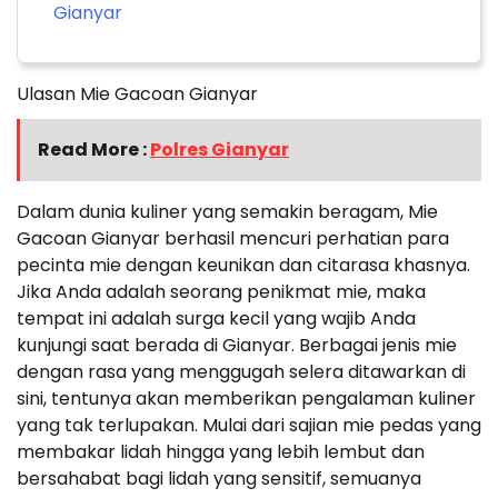
Gianyar
Ulasan Mie Gacoan Gianyar
Read More :
Polres Gianyar
Dalam dunia kuliner yang semakin beragam, Mie
Gacoan Gianyar berhasil mencuri perhatian para
pecinta mie dengan keunikan dan citarasa khasnya.
Jika Anda adalah seorang penikmat mie, maka
tempat ini adalah surga kecil yang wajib Anda
kunjungi saat berada di Gianyar. Berbagai jenis mie
dengan rasa yang menggugah selera ditawarkan di
sini, tentunya akan memberikan pengalaman kuliner
yang tak terlupakan. Mulai dari sajian mie pedas yang
membakar lidah hingga yang lebih lembut dan
bersahabat bagi lidah yang sensitif, semuanya