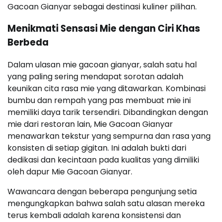
Gacoan Gianyar sebagai destinasi kuliner pilihan.
Menikmati Sensasi Mie dengan Ciri Khas
Berbeda
Dalam ulasan mie gacoan gianyar, salah satu hal
yang paling sering mendapat sorotan adalah
keunikan cita rasa mie yang ditawarkan. Kombinasi
bumbu dan rempah yang pas membuat mie ini
memiliki daya tarik tersendiri. Dibandingkan dengan
mie dari restoran lain, Mie Gacoan Gianyar
menawarkan tekstur yang sempurna dan rasa yang
konsisten di setiap gigitan. Ini adalah bukti dari
dedikasi dan kecintaan pada kualitas yang dimiliki
oleh dapur Mie Gacoan Gianyar.
Wawancara dengan beberapa pengunjung setia
mengungkapkan bahwa salah satu alasan mereka
terus kembali adalah karena konsistensi dan