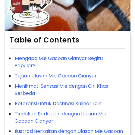
Table of Contents
Mengapa Mie Gacoan Gianyar Begitu
Populer?
Tujuan Ulasan Mie Gacoan Gianyar
Menikmati Sensasi Mie dengan Ciri Khas
Berbeda
Referensi untuk Destinasi Kuliner Lain
Tindakan Berkaitan dengan Ulasan Mie
Gacoan Gianyar
Ilustrasi Berkaitan dengan Ulasan Mie Gacoan