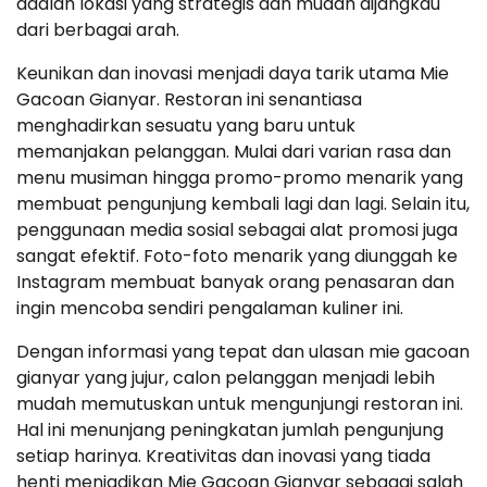
adalah lokasi yang strategis dan mudah dijangkau
dari berbagai arah.
Keunikan dan inovasi menjadi daya tarik utama Mie
Gacoan Gianyar. Restoran ini senantiasa
menghadirkan sesuatu yang baru untuk
memanjakan pelanggan. Mulai dari varian rasa dan
menu musiman hingga promo-promo menarik yang
membuat pengunjung kembali lagi dan lagi. Selain itu,
penggunaan media sosial sebagai alat promosi juga
sangat efektif. Foto-foto menarik yang diunggah ke
Instagram membuat banyak orang penasaran dan
ingin mencoba sendiri pengalaman kuliner ini.
Dengan informasi yang tepat dan ulasan mie gacoan
gianyar yang jujur, calon pelanggan menjadi lebih
mudah memutuskan untuk mengunjungi restoran ini.
Hal ini menunjang peningkatan jumlah pengunjung
setiap harinya. Kreativitas dan inovasi yang tiada
henti menjadikan Mie Gacoan Gianyar sebagai salah