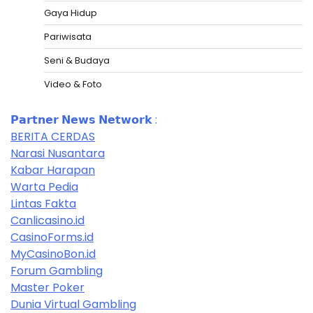
Gaya Hidup
Pariwisata
Seni & Budaya
Video & Foto
𝗣𝗮𝗿𝘁𝗻𝗲𝗿 𝗡𝗲𝘄𝘀 𝗡𝗲𝘁𝘄𝗼𝗿𝗸 :
BERITA CERDAS
Narasi Nusantara
Kabar Harapan
Warta Pedia
Lintas Fakta
Canlicasino.id
CasinoForms.id
MyCasinoBon.id
Forum Gambling
Master Poker
Dunia Virtual Gambling