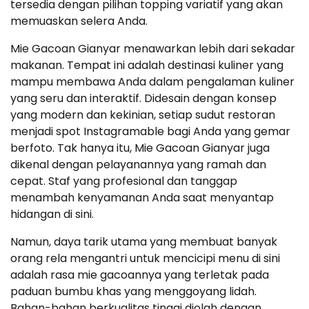
tersedia dengan pilihan topping variatif yang akan
memuaskan selera Anda.
Mie Gacoan Gianyar menawarkan lebih dari sekadar
makanan. Tempat ini adalah destinasi kuliner yang
mampu membawa Anda dalam pengalaman kuliner
yang seru dan interaktif. Didesain dengan konsep
yang modern dan kekinian, setiap sudut restoran
menjadi spot Instagramable bagi Anda yang gemar
berfoto. Tak hanya itu, Mie Gacoan Gianyar juga
dikenal dengan pelayanannya yang ramah dan
cepat. Staf yang profesional dan tanggap
menambah kenyamanan Anda saat menyantap
hidangan di sini.
Namun, daya tarik utama yang membuat banyak
orang rela mengantri untuk mencicipi menu di sini
adalah rasa mie gacoannya yang terletak pada
paduan bumbu khas yang menggoyang lidah.
Bahan-bahan berkualitas tinggi diolah dengan