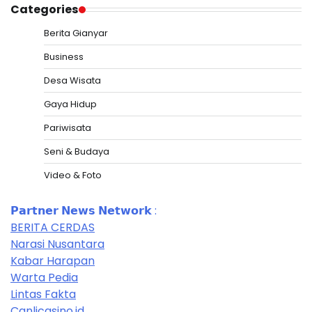
Categories
Berita Gianyar
Business
Desa Wisata
Gaya Hidup
Pariwisata
Seni & Budaya
Video & Foto
𝗣𝗮𝗿𝘁𝗻𝗲𝗿 𝗡𝗲𝘄𝘀 𝗡𝗲𝘁𝘄𝗼𝗿𝗸 :
BERITA CERDAS
Narasi Nusantara
Kabar Harapan
Warta Pedia
Lintas Fakta
Canlicasino.id