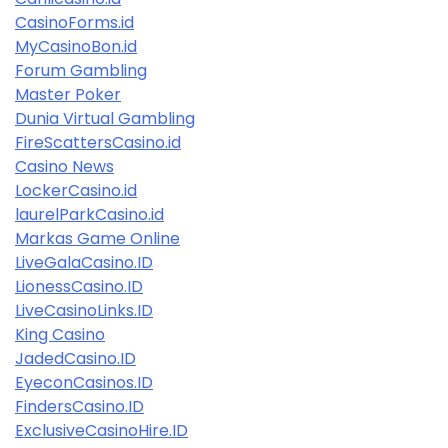
CasinoForms.id
MyCasinoBon.id
Forum Gambling
Master Poker
Dunia Virtual Gambling
FireScattersCasino.id
Casino News
LockerCasino.id
laurelParkCasino.id
Markas Game Online
LiveGalaCasino.ID
LionessCasino.ID
LiveCasinoLinks.ID
King Casino
JadedCasino.ID
EyeconCasinos.ID
FindersCasino.ID
ExclusiveCasinoHire.ID