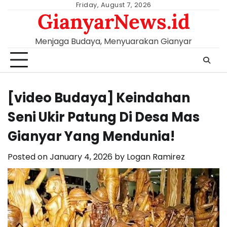
Skip
Friday, August 7, 2026
GianyarNews.id
to
content
Menjaga Budaya, Menyuarakan Gianyar
[video Budaya] Keindahan
Seni Ukir Patung Di Desa Mas
Gianyar Yang Mendunia!
Posted on
January 4, 2026
by
Logan Ramirez