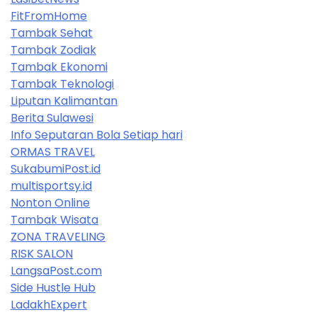
FitFromHome
Tambak Sehat
Tambak Zodiak
Tambak Ekonomi
Tambak Teknologi
Liputan Kalimantan
Berita Sulawesi
Info Seputaran Bola Setiap hari
ORMAS TRAVEL
SukabumiPost.id
multisportsy.id
Nonton Online
Tambak Wisata
ZONA TRAVELING
RISK SALON
LangsaPost.com
Side Hustle Hub
LadakhExpert