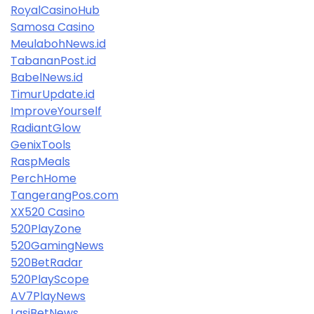
RoyalCasinoHub
Samosa Casino
MeulabohNews.id
TabananPost.id
BabelNews.id
TimurUpdate.id
ImproveYourself
RadiantGlow
GenixTools
RaspMeals
PerchHome
TangerangPos.com
XX520 Casino
520PlayZone
520GamingNews
520BetRadar
520PlayScope
AV7PlayNews
LasiBetNews