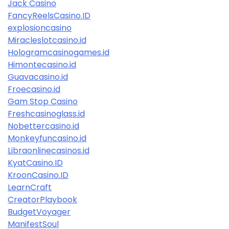
Jack Casino
FancyReelsCasino.ID
explosioncasino
Miracleslotcasino.id
Hologramcasinogames.id
Himontecasino.id
Guavacasino.id
Froecasino.id
Gam Stop Casino
Freshcasinoglass.id
Nobettercasino.id
Monkeyfuncasino.id
Libraonlinecasinos.id
KyatCasino.ID
KroonCasino.ID
LearnCraft
CreatorPlaybook
BudgetVoyager
ManifestSoul