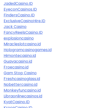
JadedCasino.ID
EyeconCasinos.ID
FindersCasino.ID
ExclusiveCasinoHire.ID
Jack Casino
FancyReelsCasino.ID
explosioncasino
Miracleslotcasino.id
Hologramcasinogames.id
Himontecasino.id
Guavacasino.id
Froecasino.id
Gam Stop Casino
Freshcasinoglass.id
Nobettercasino.id
Monkeyfuncasino.id
Libraonlinecasinos.id
KyatCasino.ID
KroonCasino.ID