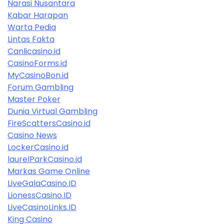
Narasi Nusantara
Kabar Harapan
Warta Pedia
Lintas Fakta
Canlicasino.id
CasinoForms.id
MyCasinoBon.id
Forum Gambling
Master Poker
Dunia Virtual Gambling
FireScattersCasino.id
Casino News
LockerCasino.id
laurelParkCasino.id
Markas Game Online
LiveGalaCasino.ID
LionessCasino.ID
LiveCasinoLinks.ID
King Casino