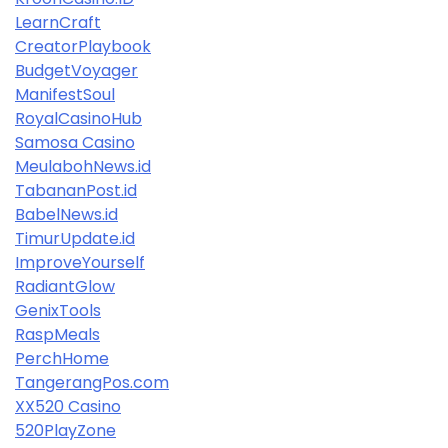
LearnCraft
CreatorPlaybook
BudgetVoyager
ManifestSoul
RoyalCasinoHub
Samosa Casino
MeulabohNews.id
TabananPost.id
BabelNews.id
TimurUpdate.id
ImproveYourself
RadiantGlow
GenixTools
RaspMeals
PerchHome
TangerangPos.com
XX520 Casino
520PlayZone