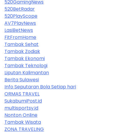
520GamingNews
520BetRadar
520PlayScope
AV7PlayNews
LasiBetNews
FitFromHome
Tambak Sehat
Tambak Zodiak
Tambak Ekonomi
Tambak Teknologi
Liputan Kalimantan
Berita Sulawesi
Info Seputaran Bola Setiap hari
ORMAS TRAVEL
SukabumiPost.id
multisportsy.id
Nonton Online
Tambak Wisata
ZONA TRAVELING